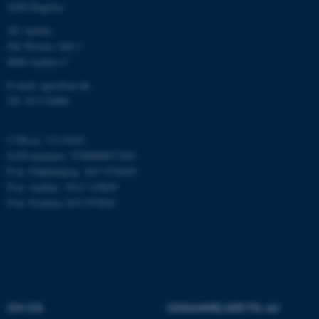
4200 Slagelse
Nødvendige
Statistiske
Marketing
AU Aarhus
Funktionelle
Uklassificerede
Ole Worms Allé 3
8000 Aarhus C
E-mail: agro@au.dk
Nødvendige cookies hjælper
Tlf: 8715 0000
med at gøre hjemmesiden
brugbar ved at aktivere nogle
CVR-nr: 31119103
grundlæggende funktioner
EAN-nummer: 5798000877450
som navigation mm.
P-nr: Flakkebjerg: 1017 874450
Hjemmesiden kan ikke
P-nr: Aarhus: 1013 139829
fungerer uden disse cookies.
P-nr: Foulum 1015 079041
Navn
Udbyder / Domæne
be_typo_user
TYPO3 Association
.au.dk
OM OS
UDDANNELSER PÅ AU