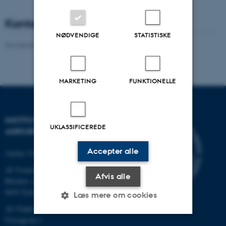
Kontakt
NØDVENDIGE
STATISTISKE
Revideret 02.03.2026
-
Birte Boelt
MARKETING
FUNKTIONELLE
INSTITUT FOR
UKLASSIFICEREDE
AGROØKOLOGI
Accepter alle
Aarhus Universitet
AU Foulum
Afvis alle
Blichers Allé 20
8830 Tjele
Læs mere om cookies
AU Flakkebjerg
Forsøgsvej 1