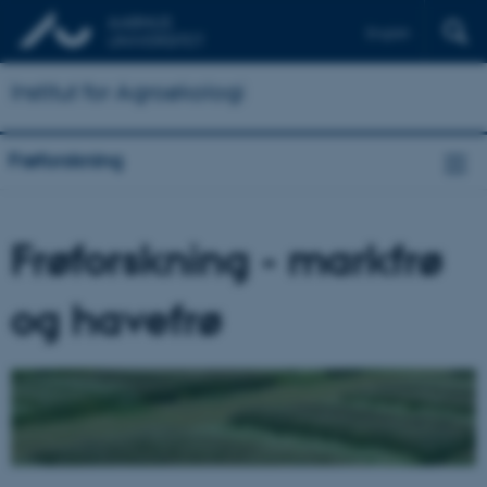
English
Institut for Agroøkologi
Frøforskning
Frøforskning - markfrø
og havefrø