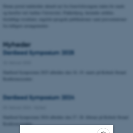
Denne portal indeholder aktuelt nyt fra frøavlsforsøgene inden for mark-
og havefrø ved Aarhus Universitet, Flakkebjerg, herunder artikler,
foreløbige resultater, engelsk-sprogede publikationer samt præsentationer
fra tidligere arrangementer.
Nyheder
DanSeed Symposium 2025
20. februar 2025
DanSeed Symposium 2025 afholdes den 18.-19. marts på Kobæk Strand
Konferencecenter.
DanSeed Symposium 2024
09. februar 2024
-
Nyhed
DanSeed Symposium 2024 afholdes den 27.-28. februar på Kobæk Strand
Konferencecenter.