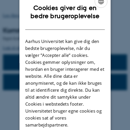
Cookies giver dig en
ENGLISH
bedre brugeroplevelse
Læs flere nyheder
.
DANISH
Kommende arrangementer
Ingen kommende arrangementer.
Aarhus Universitet kan give dig den
Link til tidligere arrangementer
.
bedste brugeroplevelse, når du
vælger ”Accepter alle” cookies.
Tidligere arrangementer
Cookies gemmer oplysninger om,
hvordan en bruger interagerer med et
website. Alle dine data er
Foreløbige opgørelser
anonymiseret, og de kan ikke bruges
til at identificere dig direkte. Du kan
altid ændre dit samtykke under
Cookies i webstedets footer.
Universitetet bruger egne cookies og
cookies sat af vores
samarbejdspartnere.