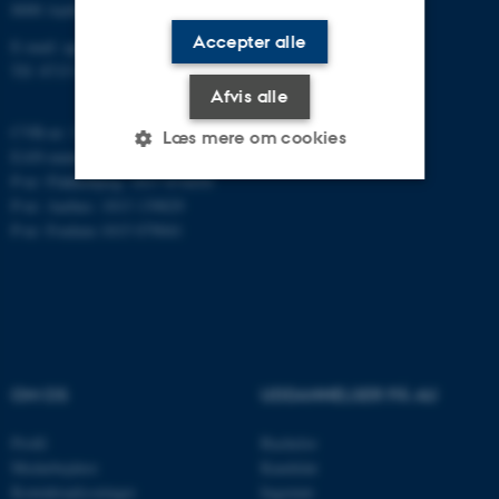
8000 Aarhus C
Accepter alle
E-mail: agro@au.dk
Tlf: 8715 0000
Afvis alle
CVR-nr: 31119103
Læs mere om cookies
EAN-nummer: 5798000877450
P-nr: Flakkebjerg: 1017 874450
P-nr: Aarhus: 1013 139829
Nødvendige
Statistiske
Marketing
P-nr: Foulum 1015 079041
Funktionelle
Uklassificerede
Nødvendige cookies hjælper
med at gøre hjemmesiden
OM OS
UDDANNELSER PÅ AU
brugbar ved at aktivere nogle
grundlæggende funktioner
Profil
Bachelor
som navigation mm.
Medarbejdere
Kandidat
Hjemmesiden kan ikke
Kontaktoplysninger
Ingeniør