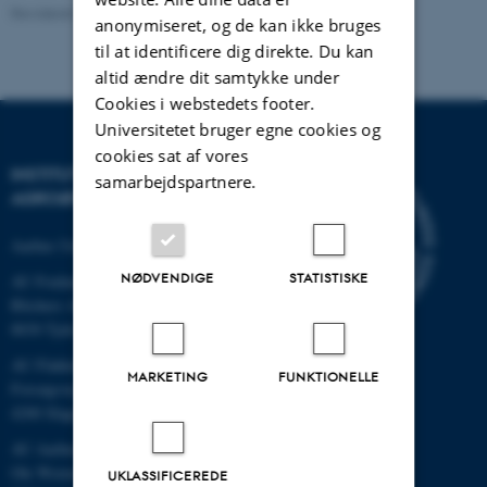
Revideret 02.03.2026
anonymiseret, og de kan ikke bruges
til at identificere dig direkte. Du kan
altid ændre dit samtykke under
Cookies i webstedets footer.
Universitetet bruger egne cookies og
cookies sat af vores
INSTITUT FOR
samarbejdspartnere.
AGROØKOLOGI
Aarhus Universitet
NØDVENDIGE
STATISTISKE
AU Foulum
Blichers Allé 20
8830 Tjele
AU Flakkebjerg
MARKETING
FUNKTIONELLE
Forsøgsvej 1
4200 Slagelse
AU Aarhus
Ole Worms Allé 3
UKLASSIFICEREDE