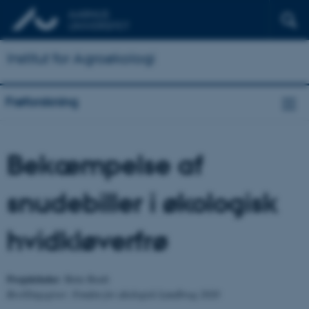
Institut for Agroøkologi
Frøforskning
Bekæmpelse af
snudebiller i økologisk
hvidkløverfrø
Projektleder
: Birte Boelt
Bevillingsgiver: Fonden for økologisk Landbrug 2020