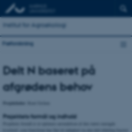
Institut for Agroøkologi
Frøforskning
Delt N baseret på
afgrødens behov
Projektleder
: René Gislum
Projektets formål og indhold
Projektets formål er at optimere anvendelsen af den større mængde
kvælstof, som frøavlerne har fået til rådighed via den delt tildeling baseret