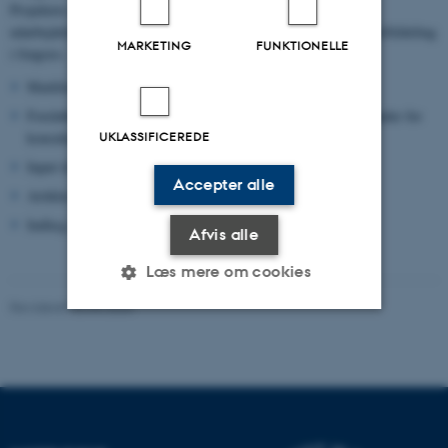
Projektets resultater præsenteres for frøkonsulenter og indgår i
udarbejdelse af dyrkningsvejledninger omkring gradueret kvælstoftildeling
MARKETING
FUNKTIONELLE
i frøgræs.
Markforsøg til besigtigelse ved sommermarkvandring
Foreløbige resultater fra markforsøg præsenteres ved vintermøder for
konsulenter
UKLASSIFICEREDE
Input til dyrkningsvejledning for frøgræs
Accepter alle
Artikler i fagtidsskrifter
Indlæg ved nationale og internationale konferencer
Afvis alle
Læs mere om cookies
Revideret 02.03.2026
Nødvendige
Statistiske
Marketing
Funktionelle
Uklassificerede