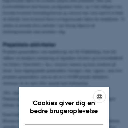
begrænsende faktor for at kunne udnytte dette potentiale. Den sene
kvælstoftilførsel skal baseres på afgrødens behov, og vi har tidligere vist,
hvordan kvælstof fortyndingskurven og sensorer kan være med til at finde
de tilfælde, hvor kvælstof bliver en begrænsende faktor for frøudbyttet. Vi
ønsker at anvende disse metoder i nye forsøg tilpasset de
dyrkningsmetoder man anvender i dag.
Projektets aktiviteter
Projektet gennemføres som markforsøg ved AU-Flakkebjerg, hvor der
udføres en detaljeret monitering af afgrødens tilvækst og kvælstofindhold
om foråret i frøavlsåret v. hj.a. sensorer, kamera og laser monteret på
drone. Som udgangspunkt gennemføres forsøget i alm. rajgræs, men hvis
projektet gennemføres som en del af et GUDP-projekt inkluderes
minimum én art mere efter samråd med frøbranchen.
Alm. rajgræs udlægges som en standard etablering i vårbyg.
Plantebestand af udlæg registreres efterår og forår og korreleres med
Cookies giver dig en
billeder fra drone.
ENGLISH
bedre brugeroplevelse
Frøavlsåret:
DANISH
Biomasse og N-status moniteres gennem vækstsæsonen og resultaterne
anvendes sammen med N-fortyndingskurven til at undersøge om N er