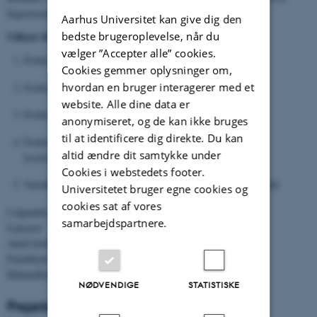
begrænsende for afgrødens vækst og udvikling.
Aarhus Universitet kan give dig den
bedste brugeroplevelse, når du
Udkast til forsøgsplan:
vælger ”Accepter alle” cookies.
Forårsgødskning med 120 kg N/ha
Cookies gemmer oplysninger om,
hvordan en bruger interagerer med et
Forårsgødskning med 170 kg N/ha
website. Alle dine data er
Forårsgødskning med 120 kg N/ha + 50 kg N/ha
anonymiseret, og de kan ikke bruges
til at identificere dig direkte. Du kan
Forårsgødskning med 120 kg N/ha + N tildelt efter
altid ændre dit samtykke under
kvælstoffortyndingskurven
Cookies i webstedets footer.
Variabel N-tildeling i relation til afgrøde og årets vækstforhold
Universitetet bruger egne cookies og
cookies sat af vores
I afgrøden registreres:
samarbejdspartnere.
Lejesæd
Antal fertile skud
Frøudbytte og N-indhold, frøvægt
Halmudbytte og N-indhold
NØDVENDIGE
STATISTISKE
Projektets mål / leverancer