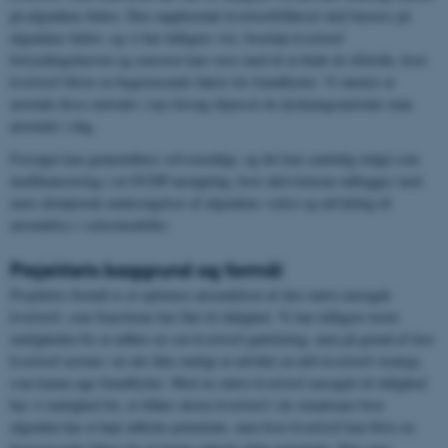
på afgrødens behov. Den supplerende kvælstoftilførsel skal baseres på
afgrødens behov, og vi har tidligere vist, hvordan kvælstof
fortyndingskurven og sensorer kan være med til at finde de tilfælde, hvor
kvælstof bliver en begrænsende faktor for frøudbyttet. Vi ønsker at
anvende disse metoder i nye forsøg tilpasset de dyrkningsmetoder man
anvender i dag.
Forsøget kan gennemføres selvstændigt, og det kan samtidig indgå som
medfinansiering i en GUDP-ansøgning, hvor aktiviteterne udbygges med
mere detaljerede undersøgelser af afgrødens vækst og udvikling til
anvendelse i vækstmodeller.
Projektets baggrund og formål
Projektets formål er at optimere anvendelsen af den større mængde
kvælstof, som frøavlerne har fået til rådighed. Vi har tidligere testet
muligheden for at udføre en sen kvælstof gødskning, men på grund af lave
kvælstof normer var det ikke muligt at udvikle en delt kvælstof strategi,
som kunne øge frøudbyttet. Med en større kvælstof mængde til rådighed
har vi mulighed for, at tilføre ekstra kvælstof i de situationer hvor
afgrøden har et højt udbytte potentiale, men hvor kvælstof kan blive en