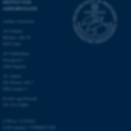
INSTITUT FOR
Nødvendige cookies hjælper
AGROØKOLOGI
med at gøre hjemmesiden
brugbar ved at aktivere nogle
Aarhus Universitet
grundlæggende funktioner
AU Foulum
som navigation mm.
Blichers Allé 20
Hjemmesiden kan ikke
8830 Tjele
fungerer uden disse cookies.
AU Flakkebjerg
Forsøgsvej 1
4200 Slagelse
Navn
Udbyder / Domæne
AU Aarhus
be_typo_user
TYPO3 Association
Ole Worms Allé 3
.au.dk
8000 Aarhus C
E-mail: agro@au.dk
Tlf: 8715 0000
fe_typo_user
Typo3 Association
.au.dk
CVR-nr: 31119103
EAN-nummer: 5798000877450