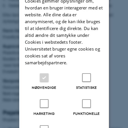
Cookies gemmer oplysninger om,
6. Gødning bredspredt 90 N + 30 kg N/ha efter høst af dæksæden
hvordan en bruger interagerer med et
website. Alle dine data er
Efter høst af vårbyg fjernes vårbyghalmen og der gødes efter aktuel
dyrkningsvejledning til rødsvingel.
anonymiseret, og de kan ikke bruges
til at identificere dig direkte. Du kan
Første frøavlsår:
altid ændre dit samtykke under
Frøudbytte bestemmes.
Cookies i webstedets footer.
Registreringer:
Universitetet bruger egne cookies og
Plantebestand efterår og forår
cookies sat af vores
Karakter for lejesæd ved blomstring og forud for høst
samarbejdspartnere.
Antal fertile skud (0,5 x 0,5m)
Eventuelt visuel karakter for bundgræs.
Høstprøver:
Dæksædsudbytte (kerne og halm)
NØDVENDIGE
STATISTISKE
Rødsvingel frøudbytte.
Halm tørstofudbytte.
Projektets mål / leverancer
MARKETING
FUNKTIONELLE
Projektet vil levere: