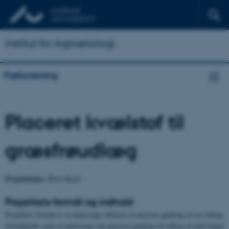
Institut for Agroøkologi
Frøforskning
Placeret kvælstof til
græsfrøudlæg
Projektleder
: Birte Boelt
Projektets formål og indhold
Projektets formål er at undersøge effekten af placeret gødning til en vårbyg
dækafgrøde samt at undersøge om placeret gødning til udlæg af rødsvingel