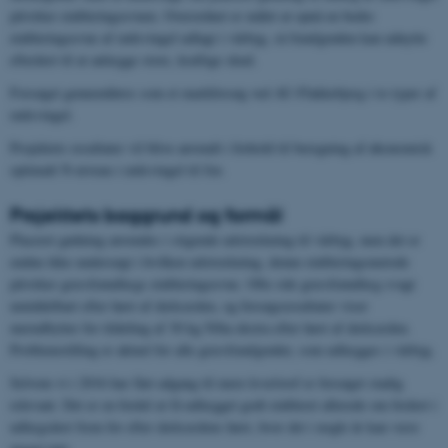
påvirker etableringsevnen. Overordnet er målet at opnå en bedre
etableringsevne af rødsvingel udlagt i vårbyg, så frøafgrøden kan udnytte
efteråret til at anlægge store, kraftige skud.
Forsøget gennemføres som et markforsøg ved AU-Flakkebjerg i to typer af
rødsvingel.
Projektets resultater vil blive anvendt i forhold til beregning af økonomisk
optimalt N-niveau i rødsvingel til frø.
Projektets baggrund og formål
Placeret gødning anvendes i stigende udstrækning til vårbyg, men det er
endnu ikke undersøgt i hvilken udstrækning, denne etableringsmetode
påvirker græsfrøudlægs etableringsevne. Ofte står græsfrøudlæg svagt
umiddelbart efter høst af dæksæden, og forsøgsresultater viser
merudbytter for tildeling af 30 kg N/ha ekstra efter høst af dæksæden.
Problemstilling er aktuel for alle græsfrøafgrøder, som udlægges i vårbyg.
Selvom vi i 2016 har fået adgang til mere kvælstof er forsøget stadig
relevant. Det er en fordel at få udlægget godt etableret allerede om foråret i
udlægsåret frem for efter dæksædens høst, hvor det i nogle år kan være