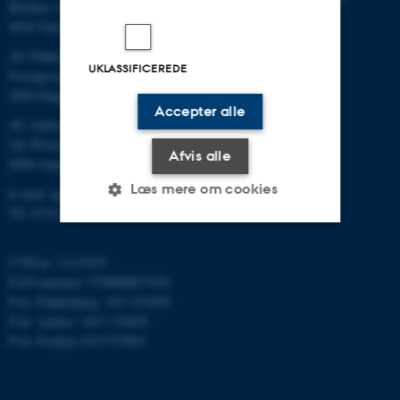
Blichers Allé 20
8830 Tjele
AU Flakkebjerg
UKLASSIFICEREDE
Forsøgsvej 1
4200 Slagelse
Accepter alle
AU Aarhus
Ole Worms Allé 3
Afvis alle
8000 Aarhus C
Læs mere om cookies
E-mail: agro@au.dk
Tlf: 8715 0000
Nødvendige
Statistiske
Marketing
CVR-nr: 31119103
EAN-nummer: 5798000877450
Funktionelle
Uklassificerede
P-nr: Flakkebjerg: 1017 874450
P-nr: Aarhus: 1013 139829
P-nr: Foulum 1015 079041
Nødvendige cookies hjælper
med at gøre hjemmesiden