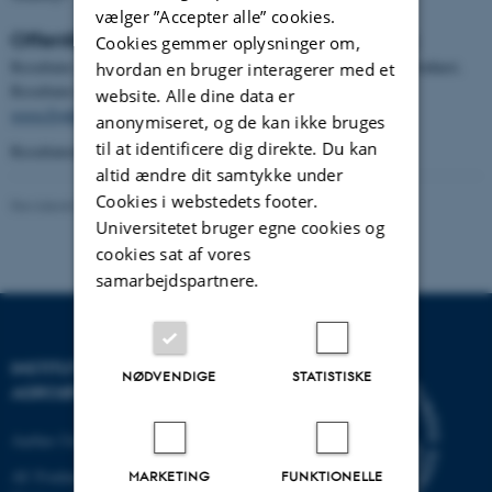
vælger ”Accepter alle” cookies.
Offentliggørelse, formidling og vidensdeling
Cookies gemmer oplysninger om,
Resultater vil foreligge efter oprensning og statistisk analyse af frøhøst.
hvordan en bruger interagerer med et
Resultater af forsøgene i 2022 vil være tilgængelige på
website. Alle dine data er
www.Frøforskning.dk
i januar-februar 2023.
anonymiseret, og de kan ikke bruges
til at identificere dig direkte. Du kan
Resultaterne stilles gratis til rådighed for alle parter.
altid ændre dit samtykke under
Cookies i webstedets footer.
Revideret 02.03.2026
Universitetet bruger egne cookies og
cookies sat af vores
samarbejdspartnere.
INSTITUT FOR
NØDVENDIGE
STATISTISKE
AGROØKOLOGI
Aarhus Universitet
AU Foulum
MARKETING
FUNKTIONELLE