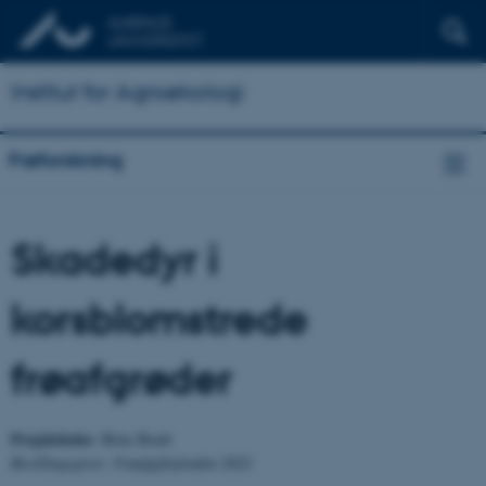
Institut for Agroøkologi
Frøforskning
Skadedyr i
korsblomstrede
frøafgrøder
Projektleder
: Birte Boelt
Bevillingsgiver: Frøafgiftsfonden 2022