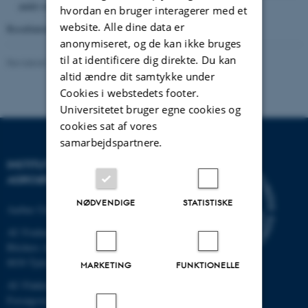
andet relevant fagblad.
hvordan en bruger interagerer med et
website. Alle dine data er
Resultaterne stilles gratis til rådighed for alle parter.
anonymiseret, og de kan ikke bruges
til at identificere dig direkte. Du kan
Revideret 02.03.2026
altid ændre dit samtykke under
Cookies i webstedets footer.
Universitetet bruger egne cookies og
cookies sat af vores
samarbejdspartnere.
INSTITUT FOR
AGROØKOLOGI
NØDVENDIGE
STATISTISKE
Aarhus Universitet
AU Foulum
Blichers Allé 20
8830 Tjele
MARKETING
FUNKTIONELLE
AU Flakkebjerg
Forsøgsvej 1