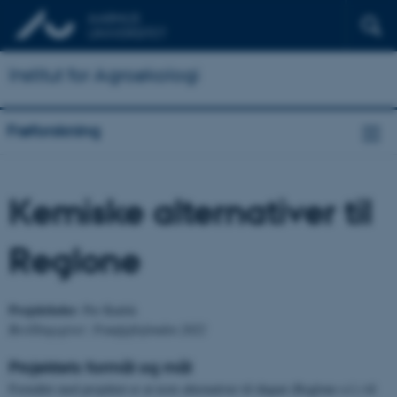
Institut for Agroøkologi
Frøforskning
Kemiske alternativer til
Reglone
Projektleder
: Per Kudsk
Bevillingsgiver: Frøafgiftsfonden 2022
Projektets formål og mål
Formålet med projektet er at teste alternativer til diquat (Reglone o.l.) til