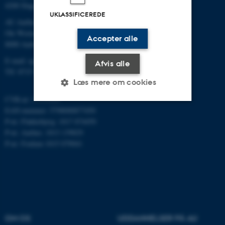
4200 Slagelse
UKLASSIFICEREDE
AU Aarhus
Ole Worms Allé 3
Accepter alle
8000 Aarhus C
E-mail: agro@au.dk
Afvis alle
Tlf: 8715 0000
Læs mere om cookies
CVR-nr: 31119103
EAN-nummer: 5798000877450
Nødvendige
Statistiske
Marketing
P-nr: Flakkebjerg: 1017 874450
P-nr: Aarhus: 1013 139829
Funktionelle
Uklassificerede
P-nr: Foulum 1015 079041
Nødvendige cookies hjælper
med at gøre hjemmesiden
brugbar ved at aktivere nogle
grundlæggende funktioner
OM OS
UDDANNELSER PÅ AU