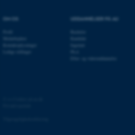
OM OS
UDDANNELSER PÅ AU
fe_typo_user
Typo3 Association
.au.dk
Profil
Bachelor
Medarbejdere
Kandidat
Kontaktoplysninger
Ingeniør
Ledige stillinger
Ph.d.
Efter- og videreuddannelse
©
—
Cookies på au.dk
Privatlivspolitik
ASP.NET_SessionId
Microsoft Corporation
.au.dk
Tilgængelighedserklæring