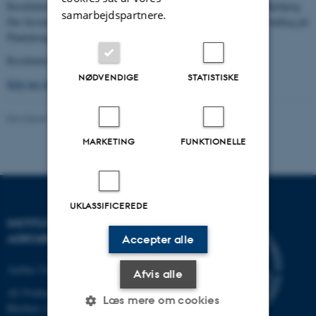
Resultaterne bliver præsenteret ved den årlige Frødag på AU Flakkebjerg.
samarbejdspartnere.
Der forventes en artikel i frøavleren samt eventuelt som del af et indlæg på
Plantekongres.
Resultaterne stilles gratis til rådighed for alle parter.
NØDVENDIGE
STATISTISKE
Klik her for at se resultater fra projektet.
Revideret 02.03.2026
MARKETING
FUNKTIONELLE
UKLASSIFICEREDE
INSTITUT FOR
AGROØKOLOGI
Accepter alle
Aarhus Universitet
Afvis alle
AU Foulum
Læs mere om cookies
Blichers Allé 20