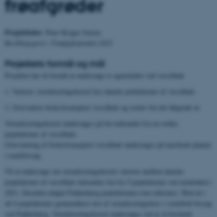
frøafgrøder
Projektleder
: Peter Kryger Jensen
Bevillingsgiver: Frøafgiftsfonden 2022
Projektets formål og mål
Projektet har til formål at undersøge to egenskaber ved væselhale
1. Varierer vernaliseringskravet hos danske polulationer af væselhale
2. Overvintrer forårsfremspiret væselhale og sætter frø det følgende år
Vernaliseringskravet undersøges på frø indsamlet fra en række
populationer af væselhale.
Overvintring af forårsfremspiret væselhale undersøges på mærkede planter
i markforsøg.
Til at undersøge om vernaliseringskravet varierer mellem danske
populationer af væselhale indsamles frø fra 5 populationer ved modenhed i
2021. Desuden indgår Flakkebjerg populationen som reference. Med de i
alt 6 populationer gennemføres test af vernaliseringskrav i semifield forsøg
ved Flakkebjerg. Vernaliseringskravet undersøges ved at så forskudt