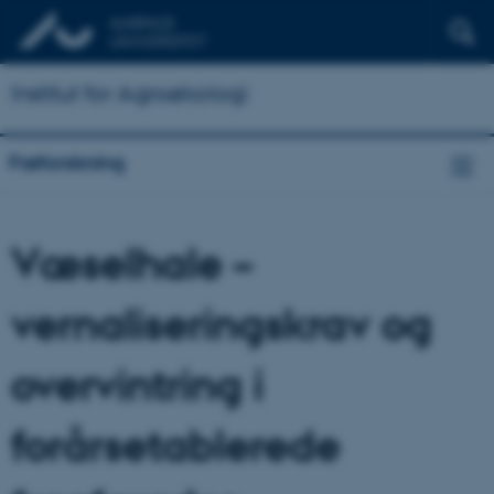
Institut for Agroøkologi
Frøforskning
Væselhale –
vernaliseringskrav og
overvintring i
forårsetablerede