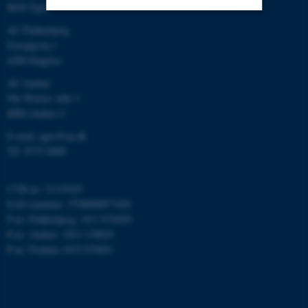
8830 Tjele
AU Flakkebjerg
Nødvendige
Statistiske
Marketing
Forsøgsvej 1
4200 Slagelse
Funktionelle
Uklassificerede
AU Aarhus
Ole Worms Allé 3
8000 Aarhus C
Nødvendige cookies hjælper
E-mail: agro@au.dk
med at gøre hjemmesiden
Tlf: 8715 0000
brugbar ved at aktivere nogle
grundlæggende funktioner
som navigation mm.
CVR-nr: 31119103
Hjemmesiden kan ikke
EAN-nummer: 5798000877450
fungerer uden disse cookies.
P-nr: Flakkebjerg: 1017 874450
P-nr: Aarhus: 1013 139829
P-nr: Foulum 1015 079041
Navn
Udbyder / Domæne
be_typo_user
TYPO3 Association
.au.dk