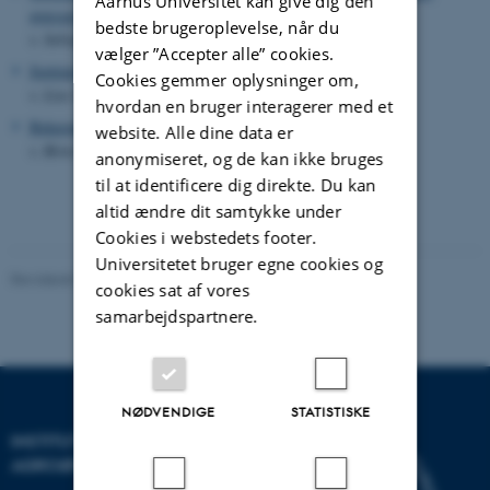
Aarhus Universitet kan give dig den
græsser
bedste brugeroplevelse, når du
v. Solvejg K. Mathiassen
vælger ”Accepter alle” cookies.
Sortrustsvampens biologi
Cookies gemmer oplysninger om,
v. Lise Nistrup Jørgensen
hvordan en bruger interagerer med et
Bekæmpelse af skadedyr i hvidkløver
website. Alle dine data er
v. Birte Boelt
anonymiseret, og de kan ikke bruges
til at identificere dig direkte. Du kan
altid ændre dit samtykke under
Cookies i webstedets footer.
Universitetet bruger egne cookies og
Revideret 02.03.2026
cookies sat af vores
samarbejdspartnere.
NØDVENDIGE
STATISTISKE
INSTITUT FOR
AGROØKOLOGI