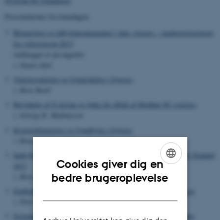
Program for temadagen
.
Præsentationer fra temadagen:
Blomstring og udbyttekomponenter i alm. rajgræs – markregistreringer
fra vækstsæson 2013
(indlægget er på engelsk)
v. Simon Abel
Vækstregulering og frøudvikling i frøgræs
v. Birte Boelt
Betydning af N niveau og tørke for effekt af Moddus M i rajgræs
v. Solvejg K. Mathiassen
Kvælstofoptagelse og frøudbytte i frøgræs
v. René Gislum
Indtryk fra workshop i International Herbage Seed Group, New Zealand
Cookies giver dig en
2013
ENGLISH
bedre brugeroplevelse
v. Birte Boelt & René Gislum
DANISH
Etableringsmetodens indflydelse på forekomst af ukrudtsgræsser
v. Peter Kryger Jensen
Screening af nye løsninger til bekæmpelse af væselhale og andre