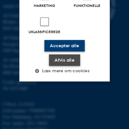
Aarhus Universitet
MARKETING
FUNKTIONELLE
AU Foulum
Blichers Allé 20
8830 Tjele
UKLASSIFICEREDE
AU Flakkebjerg
Forsøgsvej 1
Accepter alle
4200 Slagelse
AU Aarhus
Afvis alle
Ole Worms Allé 3
Læs mere om cookies
8000 Aarhus C
E-mail: agro@au.dk
Tlf: 8715 0000
Nødvendige
Statistiske
Marketing
Funktionelle
Uklassificerede
CVR-nr: 31119103
EAN-nummer: 5798000877450
P-nr: Flakkebjerg: 1017 874450
P-nr: Aarhus: 1013 139829
Nødvendige cookies hjælper