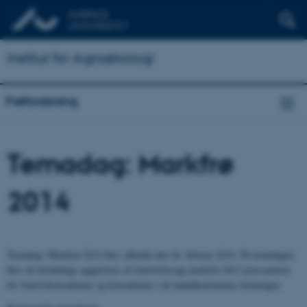
Institut for Agroøkologi
Frøforskning
Temadag: Markfrø
2014
Temadag: Markfrø 2014 blev afholdt den 24. februar 2014. På temadagen
blev de foreløbige opgørelser af frøavlsforsøg markfrø 2013 præsenteret
for frøavlskonsulenter og konsulenter i de landøkonomiske foreninger.