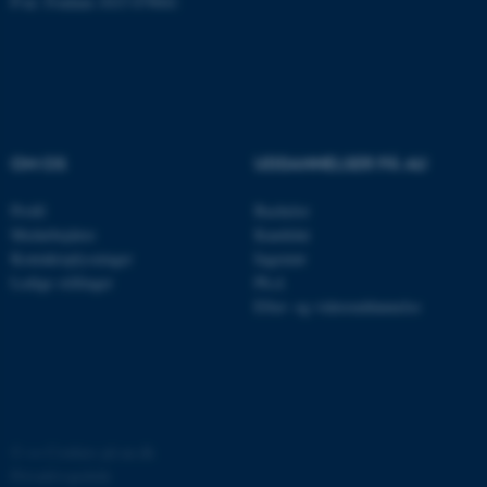
P-nr: Foulum 1015 079041
med at gøre hjemmesiden
brugbar ved at aktivere nogle
grundlæggende funktioner
som navigation mm.
Hjemmesiden kan ikke
fungerer uden disse cookies.
OM OS
UDDANNELSER PÅ AU
Profil
Bachelor
Medarbejdere
Kandidat
Navn
Udbyder / Domæne
Kontaktoplysninger
Ingeniør
be_typo_user
TYPO3 Association
Ledige stillinger
Ph.d.
.au.dk
Efter- og videreuddannelse
fe_typo_user
Typo3 Association
.au.dk
©
—
Cookies på au.dk
Privatlivspolitik