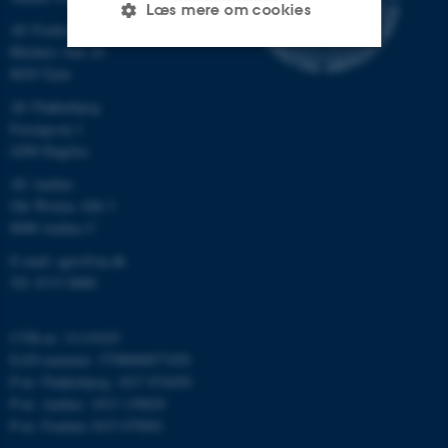
Læs mere om cookies
AU Foulum
Blichers Allé 20
8830 Tjele
Nødvendige
Statistiske
Marketing
AU Flakkebjerg
Funktionelle
Uklassificerede
Forsøgsvej 1
4200 Slagelse
AU Aarhus
Ole Worms Allé 3
Nødvendige cookies hjælper
8000 Aarhus C
med at gøre hjemmesiden
brugbar ved at aktivere nogle
E-mail: agro@au.dk
grundlæggende funktioner
Tlf: 8715 0000
som navigation mm.
Hjemmesiden kan ikke
CVR-nr: 31119103
fungerer uden disse cookies.
EAN-nummer: 5798000877450
P-nr: Flakkebjerg: 1017 874450
P-nr: Aarhus: 1013 139829
P-nr: Foulum 1015 079041
Navn
Udbyder / Domæne