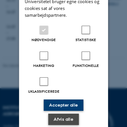
Universitetet bruger egne cookies og
& forekomst af sulfonylurearesistens hos enårig rapgræs i
–
cookies sat af vores
engrapgræsmarker
14.45
samarbejdspartnere.
v. Mette Sønderskov
14.45
Afslutning
–
v. Birte Boelt
15.00
NØDVENDIGE
STATISTISKE
Revideret 02.03.2026
-
Charlotte Hamann Knudsen
MARKETING
FUNKTIONELLE
UKLASSIFICEREDE
Accepter alle
INSTITUT FOR
AGROØKOLOGI
Afvis alle
Aarhus Universitet