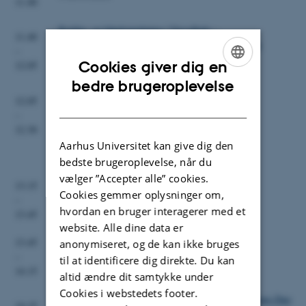
11.40
Række- og båndsprøjtning / Væselhale –
11.40
vernaliseringskrav og overvintring i forårsetablerede
–
frøafgrøder
Cookies giver dig en
12.05
v. Peter Kryger Jensen
ENGLISH
bedre brugeroplevelse
12.05
Svampebekæmpelse i frøgræs – ny skadegører i
DANISH
–
engrapgræs
12.30
v. Lise Nistrup Jørgensen
Aarhus Universitet kan give dig den
Frokost
bedste brugeroplevelse, når du
vælger ”Accepter alle” cookies.
13.15
Additiver til sprøjtevæske
Cookies gemmer oplysninger om,
–
v. Per Kudsk
hvordan en bruger interagerer med et
13.45
website. Alle dine data er
13.45
anonymiseret, og de kan ikke bruges
–
Pause
til at identificere dig direkte. Du kan
14.15
altid ændre dit samtykke under
Cookies i webstedets footer.
Tolerance af engrapgræs og rødsvingel overfor Mateno Duo
14.15