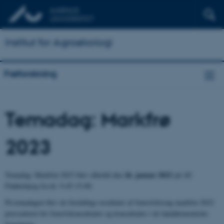
Institut for Agroøkologi
Frøforskning
Temadag: Markfrø
2023
26. januar 2023
Temadag: Markfrø 2023 blev afholdt den
på AU
Flakkebjerg fra kl. 9.45-15.00.
På temadagen blev de foreløbige resultater af frøavlsforsøg markfrø 2022
præsenteret for frøavlskonsulenter og konsulenter i de landøkonomiske