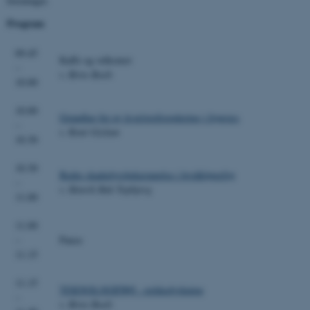
foreninger.
Program
09.45
Kaffe og velkomst
–
v. Birte Boelt
10.00
10.00
Grundlag for ny kvælstofregulering i frøgræs
–
v. René Gislum
10.30
10.30
Bedre skadedyrsbekæmpelse i hvidkløverfrø
–
v. Henrik Bak Topbjerg
11.00
11.00
–
Pause
11.15
11.15
TEKNOLOGIFRØ - rækkedyrkning
–
v. Birte Boelt