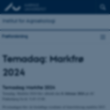
Institut for Agroøkologi
Frøforskning
Temadag: Markfrø
2024
Temadag: Markfrø 2024
8. februar 2024
Temadag: Markfrø 2024 blev afholdt den
på AU
Flakkebjerg fra kl. 9.45-15.00.
På temadagen blev de foreløbige resultater af frøavlsforsøg markfrø 2023