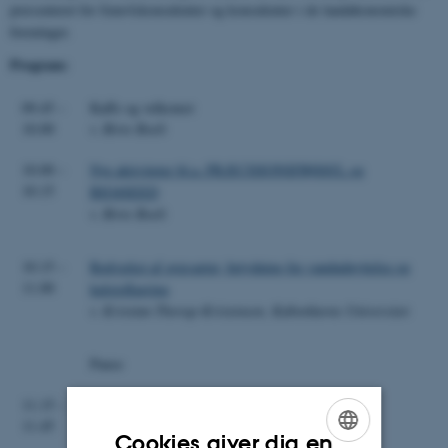
præsenteret for frøavlskonsulenter og konsulenter i de landøkonomiske
foreninger.
Program:
09.45 –
Kaffe og velkomst
10.00
v. Birte Boelt
10.00 –
Nye aktiviteter bl.a. PRÆCISIONSFRØAVL og
10.15
BIO4SEED
v. Birte
Boelt
10.15 –
Rodvækst af græsarter, betydning for vandudnyttelse og
11.00
kulstoflagring
v. Kristian Thorup-Kristensen, Københavns Universitet
Pause
11.15 –
Kvælstofudnyttelse i frøgræs
11.45
v. René Gislum
Cookies giver dig en