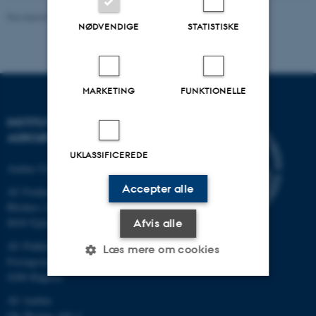
Revideret 02.03.2026
-
Charlotte Hamann Knudsen
NØDVENDIGE
STATISTISKE
MARKETING
FUNKTIONELLE
INSTITUT FOR
AGROØKOLOGI
UKLASSIFICEREDE
Aarhus Universitet
Accepter alle
AU Foulum
Blichers Allé 20
8830 Tjele
Afvis alle
AU Flakkebjerg
Læs mere om cookies
Forsøgsvej 1
4200 Slagelse
AU Aarhus
Nødvendige
Statistiske
Marketing
Ole Worms Allé 3