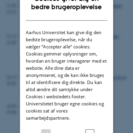
ENGLISH
11.45 –
Middelafprøvning og udbredelse af kløverhovedgnaveren
bedre brugeroplevelse
12.15
v. Henrik Bak Topbjerg
DANISH
Frokost
Aarhus Universitet kan give dig den
13.15 –
Engrapgræs og rødsvingel – tolerance over for Mateno
bedste brugeroplevelse, når du
13.45
Duo
vælger ”Accepter alle” cookies.
v. Birte Boelt
Cookies gemmer oplysninger om,
hvordan en bruger interagerer med et
Pause
website. Alle dine data er
anonymiseret, og de kan ikke bruges
14.15 –
Opsamling af resultater om væselhale Mulighederne for at
til at identificere dig direkte. Du kan
14.45
anvende falsk såbed i frøavlen
altid ændre dit samtykke under
v. Peter Kryger Jensen
Cookies i webstedets footer.
Universitetet bruger egne cookies og
14.45 –
Afslutning
cookies sat af vores
15.00
v. Birte Boelt
samarbejdspartnere.