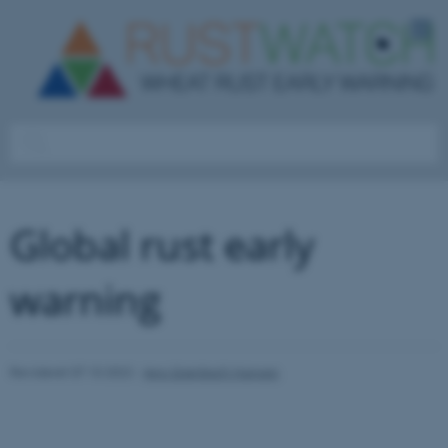
Global rust early
warning
Revideret 07.10.2022
-
Jens Grønbech Hansen
158313 / i31