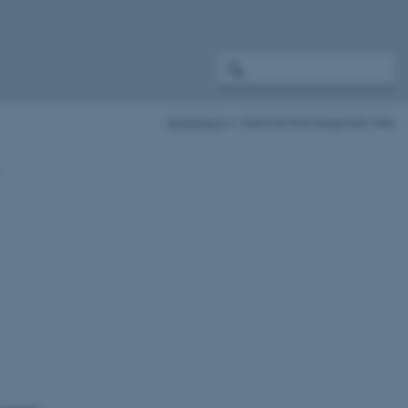
RustWatch
National Rust Diagnostic labs