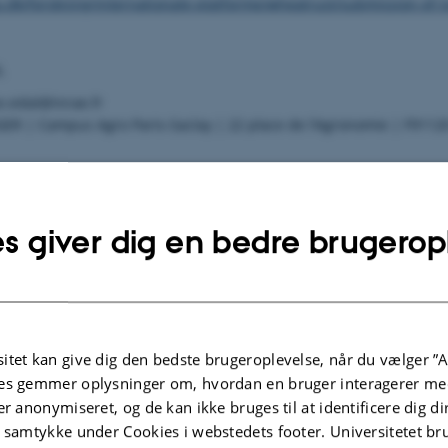
u.dk/forskning/internationale-platforme/wheatrust/submission-of-i
L
e.vidal@inrae.fr
ER | Campus Agro Paris-Saclay | 22 place de l’Agronomie | F91120
rt
ic.suffert@inrae.fr
s giver dig en bedre brugerop
ER | Campus Agro Paris-Saclay | 22 place de l’Agronomie | F91120
ellist | Pathology Programme Leader
ge Crop Research
itet kan give dig den bedste brugeroplevelse, når du vælger ”A
te.nellist@niab.com
es gemmer oplysninger om, hvordan en bruger interagerer med
and
er anonymiseret, og de kan ikke bruges til at identificere dig d
t samtykke under Cookies i webstedets footer. Universitetet br
r