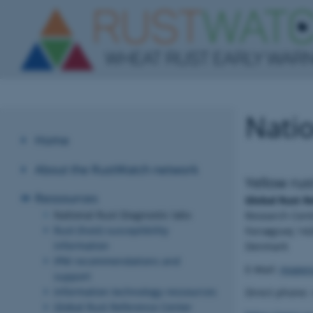
Natio
Home
About the RustWatch network
Yellow rus
Ressources
Global Rust R
National Rust Diagnostic labs
Research Cent
Rust (host) susceptibility
Forsøgsvej 142
information
Denmark
IPM recommendations and
E-Mail:
mogens
support
Information technology ressources
Direct phone:
Global Rust Reference Center