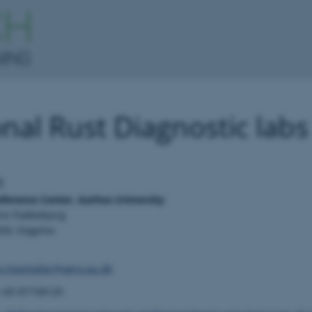
nal Rust Diagnostic labs
t
eference Center,
Aarhus University
re Flakkebjerg
00, Slagelse
.hovmoller@agro.au.dk
+45 87158129