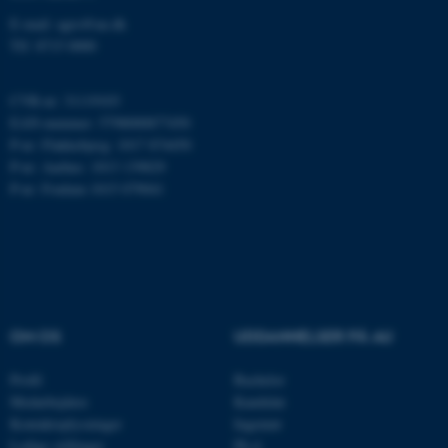
E-mail: agro@au.dk
ARRAffinity
Microsoft Corporation
Tlf: 8715 0000
.mitstudie.au.dk
CVR-nr: 31119103
EAN-nummer: 5798000877450
P-nr: Flakkebjerg: 1017 874450
esctx
Microsoft Corporation
P-nr: Aarhus: 1013 139829
.login.microsoftonline.com
P-nr: Foulum 1015 079041
fpc
Microsoft Corporation
login.microsoftonline.com
__cf_bm
Cloudflare Inc.
.pure.au.dk
OM OS
UDDANNELSER PÅ AU
__cf_bm
Cloudflare Inc.
Profil
Bachelor
.linkedin.com
Medarbejdere
Kandidat
Kontaktoplysninger
Ingeniør
Ledige stillinger
Ph.d.