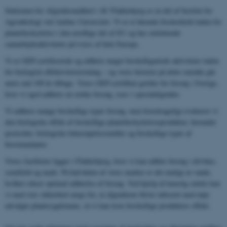
Sektionen for Afgrødesundhed i AU Flakkebjerg er en del af Institut for
Agroøkologi ved Aarhus Universitet. Vi er et førende forskerhold inden for
plantebeskyttelse i den nordlige del af EU og har omfattende
samarbejdsaktiviteter på tværs af hele Europa.
Vi er GEP-certificerede og udfører meget forskelligartede aktiviteter inden
for biologisk effektivitetstestning – og vores historie på dette område går
mere end 100 år tilbage. Vores GEP-certifikat gælder for forsøg i Sverige,
hvor vi også udfører en række forsøg, især i specialafgrøder.
Vi udfører mange forskellige typer forsøg, men hovedsageligt evaluerer vi
den biologiske effekt af forskellige plantebeskyttelsesprodukter, herunder
pesticider, biologiske bekæmpelsesmidler og forskellige typer af
biostimulanter.
Vores faciliteter ligger i Flakkebjerg, hvor vi kan udføre forsøg i drivhus,
semifield og mark. På halvdelen af ​​vores marker er det muligt at vande,
hvilket sikrer optimal udførelse af forsøg. Ved hjælp af kunstig smitte kan
vi med stor sikkerhed sørge for, at afgrøderne bliver inficeret med nøje
udvalgte plantesygdomme, så vi kan teste forskellige produkters effekt.