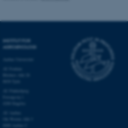
.au.dk
INSTITUT FOR
AGROØKOLOGI
Aarhus Universitet
AU Foulum
Blichers Allé 20
ASP.NET_SessionId
Microsoft Corporation
8830 Tjele
.au.dk
AU Flakkebjerg
Forsøgsvej 1
4200 Slagelse
JSESSIONID
Oracle Corporation
AU Aarhus
.au.dk
Ole Worms Allé 3
8000 Aarhus C