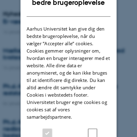
bedre brugeroplevelse
DANISH
Nyheder
Er væselhale det nye super ukrudt?
Aarhus Universitet kan give dig den
14. januar 2021
-
DCA
bedste brugeroplevelse, når du
vælger ”Accepter alle” cookies.
Mælkeproducenter reagerede forskelligt ved
Cookies gemmer oplysninger om,
kvoteophør
hvordan en bruger interagerer med et
website. Alle dine data er
14. januar 2021
-
Forskning
anonymiseret, og de kan ikke bruges
til at identificere dig direkte. Du kan
Ph.d.-forsvar: Genanvendelse af organiske
altid ændre dit samtykke under
reststoffer som effektiv N- og S-gødning
Cookies i webstedets footer.
Universitetet bruger egne cookies og
04. januar 2021
-
Ph.d.-forsvar
cookies sat af vores
samarbejdspartnere.
Ph.d.-forsvar: Laser-induceret
nedbrydningsspektroskopi til jord fosfor
bestemmelse