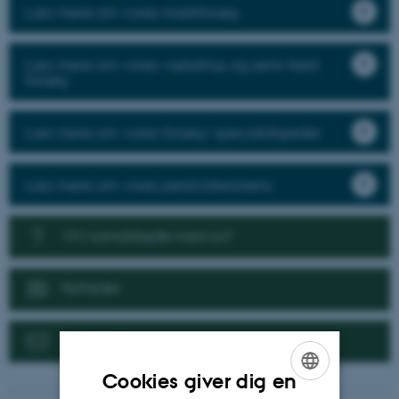
Læs mere om vores markforsøg
Læs mere om vores væksthus og semi-field
forsøg
Læs mere om vores forsøg i specialafgrøder
Læs mere om vores pesticidresistens
Vil I samarbejde med os?
Nyheder
Kontakt
Cookies giver dig en
ENGLISH