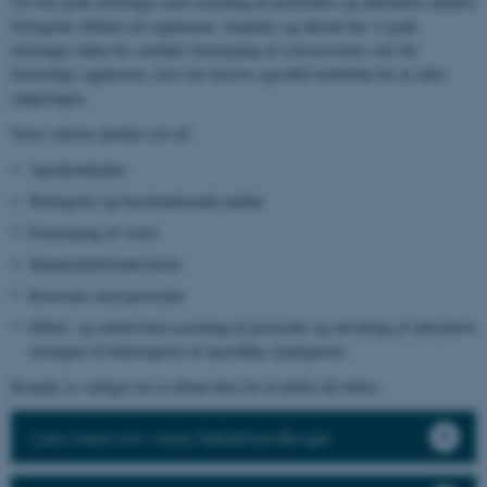
Ud over gode erfaringer med screening af pesticiders og alternative midlers
biologiske effekter på sygdomme, skadedyr og ukrudt har vi gode
erfaringer inden for området fænotyping af sortsresistens over for
forskellige sygdomme, hvor der kræves specifikt inokulum for at sikre
rangeringen.
Vores ydelser dækker test af:
Agrokemikalier
Biologiske og biostimulerende midler
Fænotyping af sorter
Sprøjteafdriftsaktiviteter
Resistens mod pesticider
Effekt- og selektivitetsscreening af pesticider og udvikling af alternative
strategier til bekæmpelse af specifikke skadegørere
Kontakt os venligst for et tilbud eller for at drøfte dit behov.
Læs mere om vores frøbehandlinger