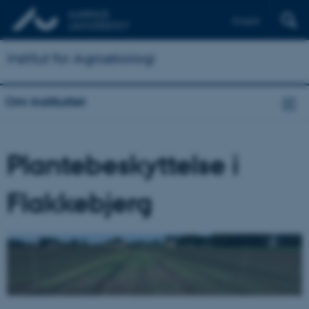
English
Institut for Agroøkologi
Om instituttet
Plantebeskyttelse i
Flakkebjerg