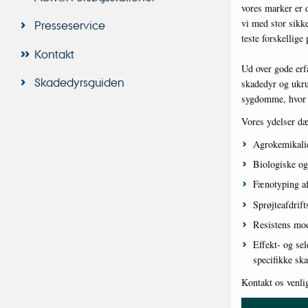
vores marker er d
vi med stor sikk
Presseservice
teste forskellige
Kontakt
Ud over gode erf
Skadedyrsguiden
skadedyr og ukrud
sygdomme, hvor d
Vores ydelser dæ
Agrokemikali
Biologiske og
Fænotyping af
Sprøjteafdrift
Resistens mod
Effekt- og sel
specifikke sk
Kontakt os venligs