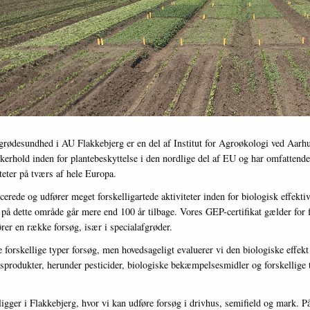
grødesundhed i AU Flakkebjerg er en del af Institut for Agroøkologi ved Aarhu
skerhold inden for plantebeskyttelse i den nordlige del af EU og har omfattende
teter på tværs af hele Europa.
cerede og udfører meget forskelligartede aktiviteter inden for biologisk effektiv
 på dette område går mere end 100 år tilbage. Vores GEP-certifikat gælder for 
rer en række forsøg, især i specialafgrøder.
forskellige typer forsøg, men hovedsageligt evaluerer vi den biologiske effekt 
esprodukter, herunder pesticider, biologiske bekæmpelsesmidler og forskellige 
 ligger i Flakkebjerg, hvor vi kan udføre forsøg i drivhus, semifield og mark. På 