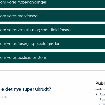
om vores frøbehandlinger
om vores markforsøg
om vores væksthus og semi-field forsøg
om vores forsøg i specialafgrøder
om vores pesticidresistens
Publ
le det nye super ukrudt?
Sortér 
Abul
-
DCA
Appl
(Phy