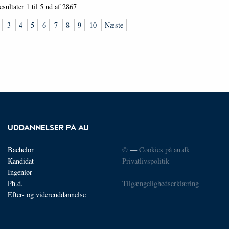
esultater
1 til 5
ud af
2867
3
4
5
6
7
8
9
10
Næste
UDDANNELSER PÅ AU
Bachelor
©
—
Cookies på au.dk
Kandidat
Privatlivspolitik
Ingeniør
Ph.d.
Tilgængelighedserklæring
Efter- og videreuddannelse