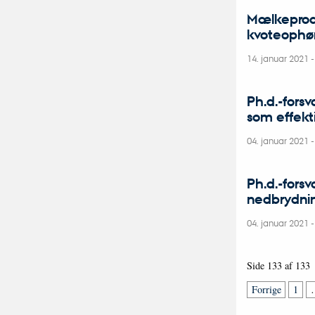
Mælkeprodu
kvoteophø
14. januar 2021
Ph.d.-forsv
som effekt
04. januar 2021
Ph.d.-forsv
nedbrydnin
04. januar 2021
Side 133 af 133
Forrige
1