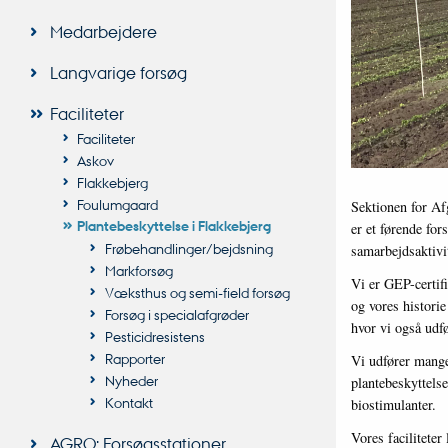
Medarbejdere
Langvarige forsøg
Faciliteter
Faciliteter
Askov
Flakkebjerg
Foulumgaard
Sektionen for Af
Plantebeskyttelse i Flakkebjerg
er et førende for
Frøbehandlinger/bejdsning
samarbejdsaktivi
Markforsøg
Vi er GEP-certifi
Væksthus og semi-field forsøg
og vores historie
Forsøg i specialafgrøder
hvor vi også udfø
Pesticidresistens
Rapporter
Vi udfører mange 
Nyheder
plantebeskyttels
Kontakt
biostimulanter.
Vores faciliteter
AGRO: Forsøgsstationer