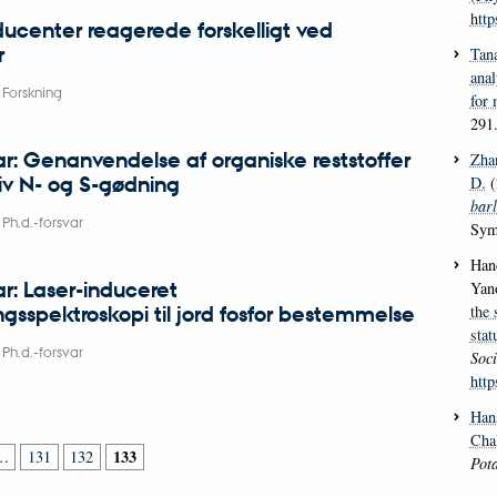
http
center reagerede forskelligt ved
r
Tana
anal
-
Forskning
for
291
ar: Genanvendelse af organiske reststoffer
Zha
iv N- og S-gødning
D.
(
barl
-
Ph.d.-forsvar
Sym
Hand
ar: Laser-induceret
Yano
gsspektroskopi til jord fosfor bestemmelse
the 
stat
-
Ph.d.-forsvar
Soc
http
Hans
Chal
133
…
131
132
Pot