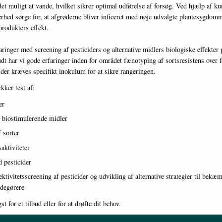
et muligt at vande, hvilket sikrer optimal udførelse af forsøg. Ved hjælp af ku
erhed sørge for, at afgrøderne bliver inficeret med nøje udvalgte plantesygdomm
 produkters effekt.
aringer med screening af pesticiders og alternative midlers biologiske effekte
t har vi gode erfaringer inden for området fænotyping af sortsresistens over f
er kræves specifikt inokulum for at sikre rangeringen.
kker test af:
er
 biostimulerende midler
 sorter
saktiviteter
 pesticider
ektivitetsscreening af pesticider og udvikling af alternative strategier til bekæ
adegørere
t for et tilbud eller for at drøfte dit behov.