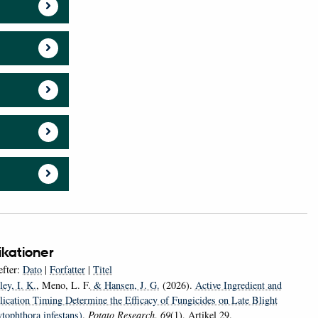
ikationer
efter:
Dato
|
Forfatter
|
Titel
ey, I. K.
, Meno, L. F.
& Hansen, J. G.
(2026).
Active Ingredient and
ication Timing Determine the Efficacy of Fungicides on Late Blight
tophthora infestans)
.
Potato Research
,
69
(1), Artikel 29.