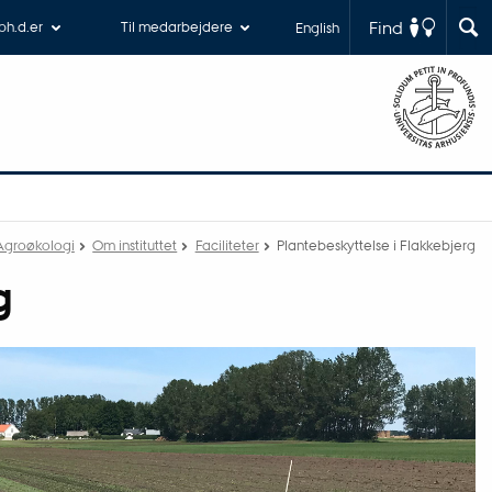
Find
 ph.d.er
Til medarbejdere
English
r Agroøkologi
Om instituttet
Faciliteter
Plantebeskyttelse i Flakkebjerg
g