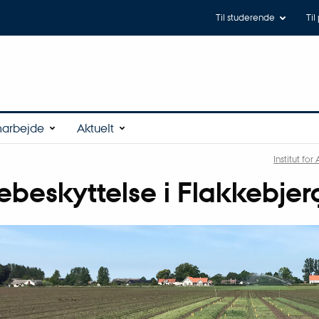
Til studerende
Til
arbejde
Aktuelt
Institut fo
ebeskyttelse i Flakkebjer