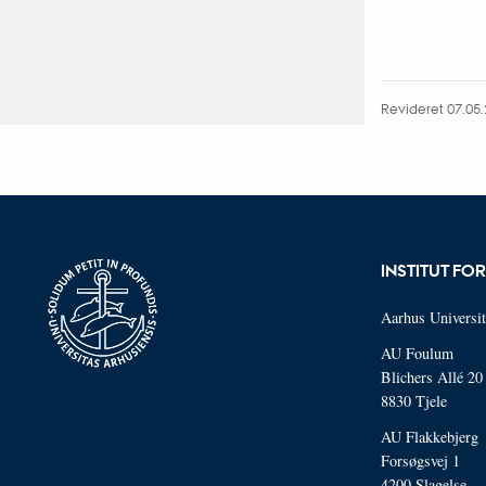
Revideret 07.05
INSTITUT F
Aarhus Universit
AU Foulum
Blichers Allé 20
8830 Tjele
AU Flakkebjerg
Forsøgsvej 1
4200 Slagelse