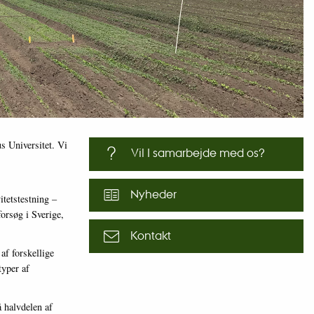
s Universitet. Vi
Vil I samarbejde med os?
Nyheder
itetstestning –
forsøg i Sverige,
Kontakt
af forskellige
typer af
halvdelen af ​​