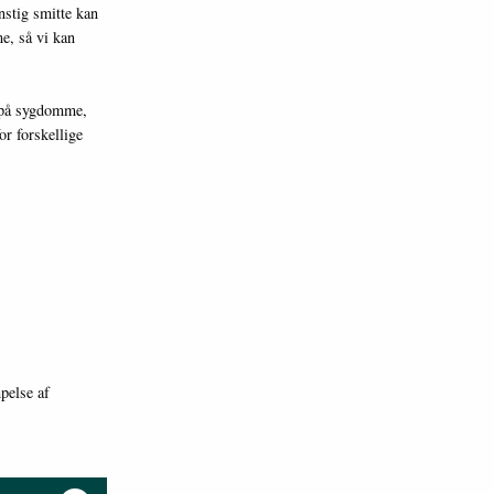
nstig smitte kan
e, så vi kan
r på sygdomme,
or forskellige
mpelse af