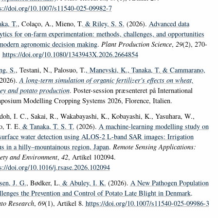
s://doi.org/10.1007/s11540-025-09982-7
ka, T.
, Colaço, A., Mieno, T.
& Riley, S. S.
(2026).
Advanced data
ytics for on-farm experimentation: methods, challenges, and opportunities
 modern agronomic decision making
.
Plant Production Science
,
29
(2), 270-
.
https://doi.org/10.1080/1343943X.2026.2664854
ng, S.
, Testani, N., Palosuo, T.
, Manevski, K.
, Tanaka, T.
& Cammarano,
2026).
A long-term simulation of organic fertilizer's effects on wheat,
ey and potato production
. Poster-session præsenteret på International
posium Modelling Cropping Systems 2026, Florence, Italien.
oh, I. C., Sakai, R., Wakabayashi, K., Kobayashi, K., Yasuhara, W.,
, T. E.
& Tanaka, T. S. T.
(2026).
A machine-learning modelling study on
surface water detection using ALOS-2 L-band SAR images: Irrigation
us in a hilly–mountainous region, Japan
.
Remote Sensing Applications:
iety and Environment
,
42
, Artikel 102094.
s://doi.org/10.1016/j.rsase.2026.102094
en, J. G.
, Bødker, L.
& Abuley, I. K.
(2026).
A New Pathogen Population
lenges the Prevention and Control of Potato Late Blight in Denmark
.
ato Research
,
69
(1), Artikel 8.
https://doi.org/10.1007/s11540-025-09986-3