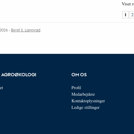
Viser r
1
2
.2026
-
Birgit S. Langvad
OR AGROØKOLOGI
OM OS
et
Profil
Medarbejdere
Kontaktoplysninger
Ledige stillinger