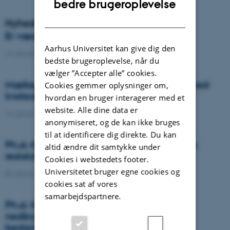
bedre brugeroplevelse
DANISH
Nyheder
Er væselhale det nye super ukrudt?
Aarhus Universitet kan give dig den
14. januar 2021
-
DCA
bedste brugeroplevelse, når du
vælger ”Accepter alle” cookies.
Mælkeproducenter reagerede forskelligt ved
Cookies gemmer oplysninger om,
kvoteophør
hvordan en bruger interagerer med et
website. Alle dine data er
14. januar 2021
-
Forskning
anonymiseret, og de kan ikke bruges
til at identificere dig direkte. Du kan
Ph.d.-forsvar: Genanvendelse af organiske
altid ændre dit samtykke under
reststoffer som effektiv N- og S-gødning
Cookies i webstedets footer.
Universitetet bruger egne cookies og
04. januar 2021
-
Ph.d.-forsvar
cookies sat af vores
samarbejdspartnere.
Ph.d.-forsvar: Laser-induceret
nedbrydningsspektroskopi til jord fosfor
bestemmelse