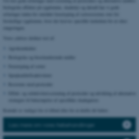
Ud over gode erfaringer med screening af pesticiders og alternative midlers
biologiske effekter på sygdomme, skadedyr og ukrudt har vi gode
erfaringer inden for området fænotyping af sortsresistens over for
forskellige sygdomme, hvor der kræves specifikt inokulum for at sikre
rangeringen.
Vores ydelser dækker test af:
Agrokemikalier
Biologiske og biostimulerende midler
Fænotyping af sorter
Sprøjteafdriftsaktiviteter
Resistens mod pesticider
Effekt- og selektivitetsscreening af pesticider og udvikling af alternative
strategier til bekæmpelse af specifikke skadegørere
Kontakt os venligst for et tilbud eller for at drøfte dit behov.
Læs mere om vores frøbehandlinger