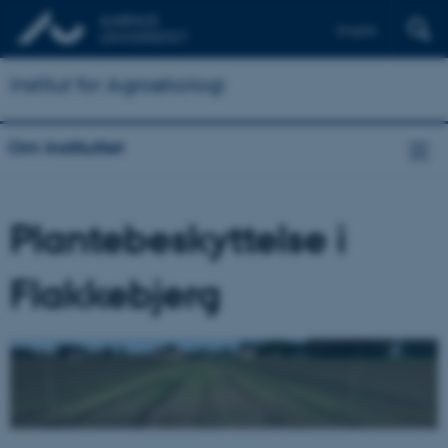
English
Institut for Agroøkologi
Om instituttet
Plantebeskyttelse i
Flakkebjerg