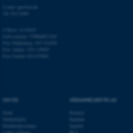
E-mail: agro@au.dk
ARRAffinity
Microsoft Corporation
Tlf: 8715 0000
.mitstudie.au.dk
CVR-nr: 31119103
EAN-nummer: 5798000877450
P-nr: Flakkebjerg: 1017 874450
esctx
Microsoft Corporation
P-nr: Aarhus: 1013 139829
.login.microsoftonline.com
P-nr: Foulum 1015 079041
fpc
Microsoft Corporation
login.microsoftonline.com
__cf_bm
Cloudflare Inc.
.pure.au.dk
OM OS
UDDANNELSER PÅ AU
__cf_bm
Cloudflare Inc.
Profil
Bachelor
.linkedin.com
Medarbejdere
Kandidat
Kontaktoplysninger
Ingeniør
Ledige stillinger
Ph.d.