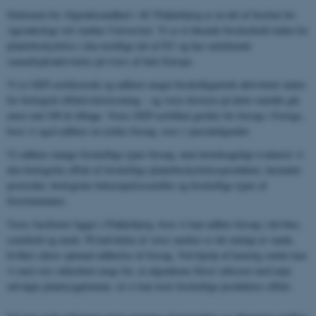
Sektionen for Afgrødesundhed i AU Flakkebjerg er en del af Institut for
Agroøkologi ved Aarhus Universitet. Vi er et førende forskerhold inden for
plantebeskyttelse i den nordlige del af EU og har omfattende
samarbejdsaktiviteter på tværs af hele Europa.
Vi er GEP-certificerede og udfører meget forskelligartede aktiviteter inden
for biologisk effektivitetstestning – og vores historie på dette område går
mere end 100 år tilbage. Vores GEP-certifikat gælder for forsøg i Sverige,
hvor vi også udfører en række forsøg, især i specialafgrøder.
Vi udfører mange forskellige typer forsøg, men hovedsageligt evaluerer vi
den biologiske effekt af forskellige plantebeskyttelsesprodukter, herunder
pesticider, biologiske bekæmpelsesmidler og forskellige typer af
biostimulanter.
Vores faciliteter ligger i Flakkebjerg, hvor vi kan udføre forsøg i drivhus,
semifield og mark. På halvdelen af ​​vores marker er det muligt at vande,
hvilket sikrer optimal udførelse af forsøg. Ved hjælp af kunstig smitte kan
vi med stor sikkerhed sørge for, at afgrøderne bliver inficeret med nøje
udvalgte plantesygdomme, så vi kan teste forskellige produkters effekt.