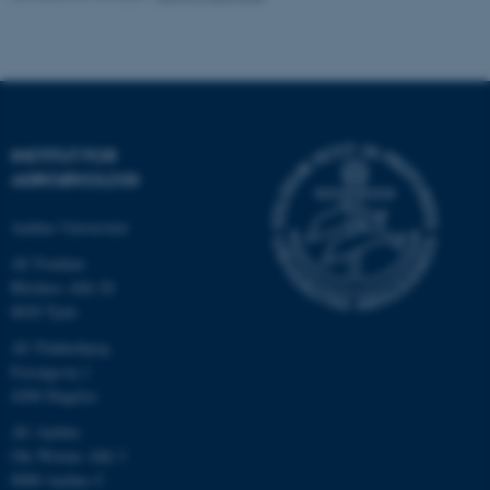
.au.dk
INSTITUT FOR
AGROØKOLOGI
Aarhus Universitet
AU Foulum
Blichers Allé 20
ASP.NET_SessionId
Microsoft Corporation
8830 Tjele
.au.dk
AU Flakkebjerg
Forsøgsvej 1
4200 Slagelse
JSESSIONID
Oracle Corporation
AU Aarhus
.au.dk
Ole Worms Allé 3
8000 Aarhus C