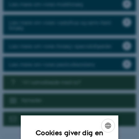
Læs mere om vores markforsøg
Læs mere om vores væksthus og semi-field
forsøg
Læs mere om vores forsøg i specialafgrøder
Læs mere om vores pesticidresistens
Vil I samarbejde med os?
Nyheder
Kontakt
Cookies giver dig en
ENGLISH