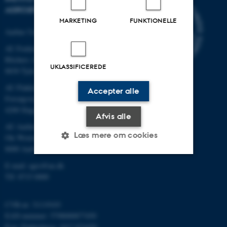
AGROØKOLOGI
MARKETING
FUNKTIONELLE
Aarhus Universitet
AU Foulum
Blichers Allé 20
UKLASSIFICEREDE
8830 Tjele
AU Flakkebjerg
Accepter alle
Forsøgsvej 1
4200 Slagelse
Afvis alle
AU Aarhus
Læs mere om cookies
Ole Worms Allé 3
8000 Aarhus C
E-mail: agro@au.dk
Nødvendige
Statistiske
Marketing
Tlf: 8715 0000
Funktionelle
Uklassificerede
CVR-nr: 31119103
EAN-nummer: 5798000877450
P-nr: Flakkebjerg: 1017 874450