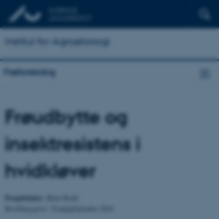
Institut for Agroøkologi
Frøforskning
Frøudbytte og
insektresistens i
hvidkløver
Projektleder:
Birte Boelt
Bevillingsgiver: Frøafgiftsfonden 2024