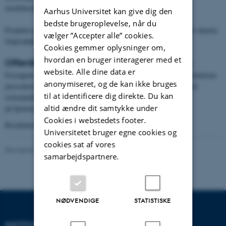
insektbestøvning og i at håndtere kløverhovedgnaveren.
Aarhus Universitet kan give dig den
bedste brugeroplevelse, når du
Projektet gennemføres i samarbejde med planteforædlere tilknyttet danske
vælger ”Accepter alle” cookies.
frøproduktionsvirksomheder.
Cookies gemmer oplysninger om,
hvordan en bruger interagerer med et
Offentliggørelse, formidling og vidensdeling
website. Alle dine data er
Forsøgene præsenteres og diskuteres ved markvandringer, og resultaterne
anonymiseret, og de kan ikke bruges
præsenteres ved møder med repræsentanter fra frøbranchen og ved
til at identificere dig direkte. Du kan
avlermøder og konferencer, i nationale frøavlstidskrifter samt
altid ændre dit samtykke under
på hjemmesiden
www.Froeforskning.dk
Cookies i webstedets footer.
Resultaterne forventes offentliggjort i løbet af 2026.
Universitetet bruger egne cookies og
cookies sat af vores
Revideret 02.03.2026
-
Charlotte Hamann Knudsen
samarbejdspartnere.
NØDVENDIGE
STATISTISKE
INSTITUT FOR