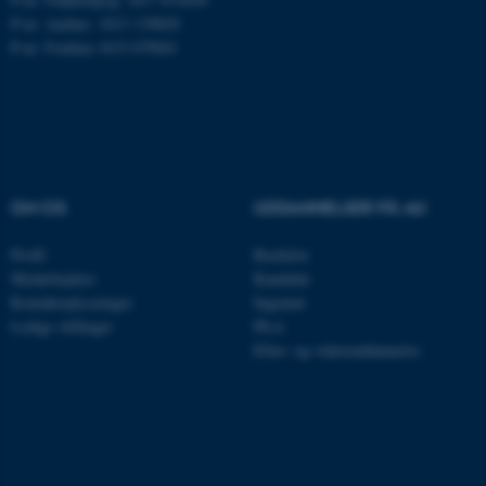
Nødvendige cookies hjælper
P-nr: Aarhus: 1013 139829
med at gøre hjemmesiden
P-nr: Foulum 1015 079041
brugbar ved at aktivere nogle
grundlæggende funktioner
som navigation mm.
Hjemmesiden kan ikke
fungerer uden disse cookies.
OM OS
UDDANNELSER PÅ AU
Profil
Bachelor
Navn
Udbyder / Domæne
Medarbejdere
Kandidat
be_typo_user
TYPO3 Association
Kontaktoplysninger
Ingeniør
.au.dk
Ledige stillinger
Ph.d.
Efter- og videreuddannelse
fe_typo_user
Typo3 Association
.au.dk