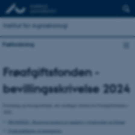
Institut for Agroøkologi
Frøforskning
Frøafgiftsfonden -
bevillingsskrivelse 2024
Forskning og forsøgsarbejde, der modtager tilskud fra Frøafgiftsfonden i
2024.
BIO4SEED - Biologisk kontrol af skadedyr i frøafgrøder på friland
Forårsetablering af engrapgræs