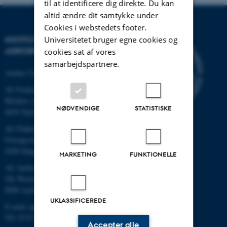
til at identificere dig direkte. Du kan
altid ændre dit samtykke under
Cookies i webstedets footer.
Universitetet bruger egne cookies og
INSTITUT FOR
AGROØKOLOGI
cookies sat af vores
samarbejdspartnere.
Aarhus Universitet
AU Foulum
Blichers Allé 20
NØDVENDIGE
STATISTISKE
8830 Tjele
AU Flakkebjerg
Forsøgsvej 1
4200 Slagelse
MARKETING
FUNKTIONELLE
AU Aarhus
Ole Worms Allé 3
8000 Aarhus C
UKLASSIFICEREDE
E-mail: agro@au.dk
Tlf: 8715 0000
Accepter alle