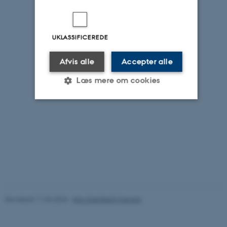
UKLASSIFICEREDE
Afvis alle
Accepter alle
Læs mere om cookies
Nødvendige
Statistiske
Marketing
Funktionelle
Uklassificerede
Nødvendige cookies hjælper
med at gøre hjemmesiden
Revideret 11.06.2024
-
Jens Grønbech Hansen
brugbar ved at aktivere nogle
126303 / i31
grundlæggende funktioner