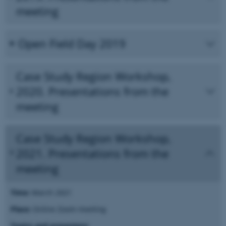
meeting
Open Field Day 2019
Case Study Region Workshop,
2020. Presentations from the
meeting
Case Study Region Workshop,
2021. Presentations from the
meeting
Time:
March 2021
Place:
Online Zoom meeting
Topics and presenters: