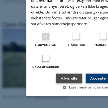
om, hvordan en bruger interagerer med et we
data er anonymiseret, og de kan ikke bruges t
direkte. Du kan altid ændre dit samtykke un
webstedets footer. Universitetet bruger egn
Open Field Day 2019
sat af vores samarbejdspartnere.
NØDVENDIGE
STATISTISKE
MARKET
UKLASSIFICEREDE
Afvis alle
Accepter 
Læs mere om cookie
Revideret 28.10.2021
-
Jens Grønbech Hansen
125390 / i31
Nødvendige
Statistiske
Marketin