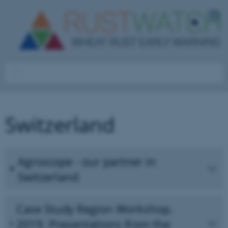
Switzerland
Agroscope - our partner in
Switzerland
Case Study Region Workshop,
2019. Presentations from the