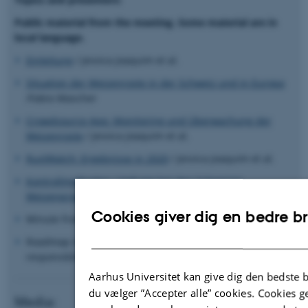
Public material from the meeting. Some material are in
local language.
Einleitung
/ Jessica Joaquim et al.
Situation der Weizenroste in der Schweiz und in Europa
/Fabio Mascher
Crowdsource App: Monitoring und Überwachung der
Weizenroste
/ Jessica Joaquim et al.
RustWatch: Ergebnisse in 2020
/ Jessica Joaquim et al.
Kontrollmethoden: Umfrage bei den Schweizer
Weizenproduzenten
/ Sophie Nobel et al.
Cookies giver dig en bedre b
Minute from the meeting
Roadmap including goals, timeplan, activities and
responsibilities until next year workshop
Aarhus Universitet kan give dig den bedste 
du vælger ”Accepter alle” cookies. Cookies
Media: