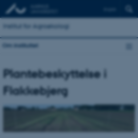
English
Institut for Agroøkologi
Om instituttet
Plantebeskyttelse i
Flakkebjerg