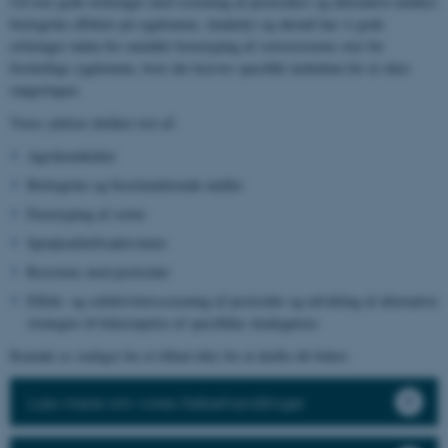
Ud over gode erfaringer med screening af pesticiders og alternative midlers
biologiske effekter på sygdomme, skadedyr og ukrudt har vi gode
erfaringer inden for området fænotyping af sortsresistens over for
forskellige sygdomme, hvor der kræves specifikt inokulum for at sikre
rangeringen.
Vores ydelser dækker test af:
Agrokemikalier
Biologiske og biostimulerende midler
Fænotyping af sorter
Sprøjteafdriftsaktiviteter
Resistens mod pesticider
Effekt- og selektivitetsscreening af pesticider og udvikling af alternative
strategier til bekæmpelse af specifikke skadegørere
Kontakt os venligst for et tilbud eller for at drøfte dit behov.
Læs mere om vores frøbehandlinger