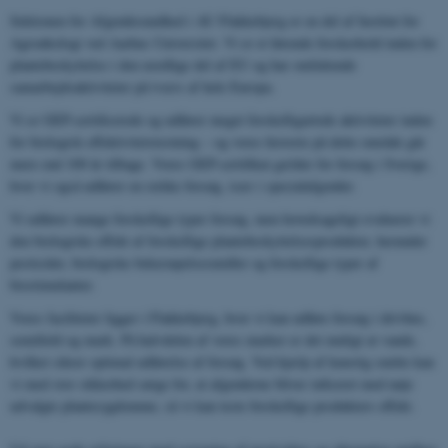
Sektionen for Afgrødesundhed i AU Flakkebjerg er en del af Institut for
Agroøkologi ved Aarhus Universitet. Vi er et førende forskerhold inden for
plantebeskyttelse i den nordlige del af EU og har omfattende
samarbejdsaktiviteter på tværs af hele Europa.
Vi er GEP-certificerede og udfører meget forskelligartede aktiviteter inden
for biologisk effektivitetstestning – og vores historie på dette område går
mere end 100 år tilbage. Vores GEP-certifikat gælder for forsøg i Sverige,
hvor vi også udfører en række forsøg, især i specialafgrøder.
Vi udfører mange forskellige typer forsøg, men hovedsageligt evaluerer vi
den biologiske effekt af forskellige plantebeskyttelsesprodukter, herunder
pesticider, biologiske bekæmpelsesmidler og forskellige typer af
biostimulanter.
Vores faciliteter ligger i Flakkebjerg, hvor vi kan udføre forsøg i drivhus,
semifield og mark. På halvdelen af ​​vores marker er det muligt at vande,
hvilket sikrer optimal udførelse af forsøg. Ved hjælp af kunstig smitte kan
vi med stor sikkerhed sørge for, at afgrøderne bliver inficeret med nøje
udvalgte plantesygdomme, så vi kan teste forskellige produkters effekt.