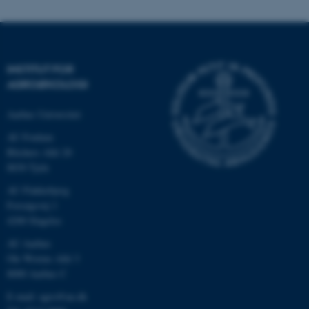
Navn
Udbyder / Domæne
be_typo_user
TYPO3 Association
.au.dk
INSTITUT FOR
AGROØKOLOGI
fe_typo_user
Typo3 Association
.au.dk
Aarhus Universitet
AU Foulum
Blichers Allé 20
8830 Tjele
AU Flakkebjerg
Forsøgsvej 1
4200 Slagelse
AU Aarhus
Ole Worms Allé 3
8000 Aarhus C
ASP.NET_SessionId
Microsoft Corporation
E-mail: agro@au.dk
.au.dk