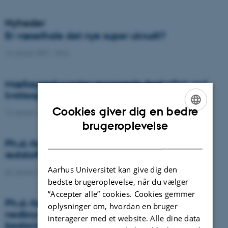
Nyheder
Er væselhale det nye super ukrudt?
14. januar 2021
-
DCA
Mælkeproducenter reagerede forskelligt ved
kvoteophør
Cookies giver dig en bedre
14. januar 2021
-
Forskning
ENGLISH
brugeroplevelse
DANISH
Ph.d.-forsvar: Genanvendelse af organiske
reststoffer som effektiv N- og S-gødning
Aarhus Universitet kan give dig den
04. januar 2021
-
Ph.d.-forsvar
bedste brugeroplevelse, når du vælger
”Accepter alle” cookies. Cookies gemmer
Ph.d.-forsvar: Laser-induceret
oplysninger om, hvordan en bruger
nedbrydningsspektroskopi til jord fosfor
interagerer med et website. Alle dine data
bestemmelse