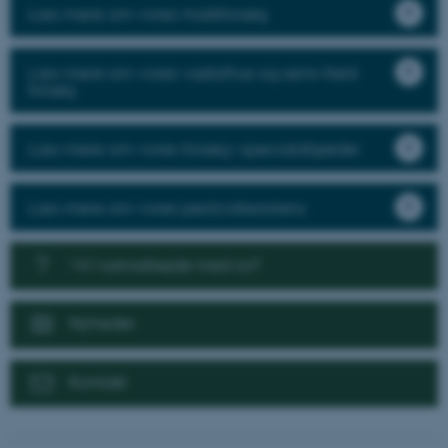
Læs mere om vores markforsøg
Læs mere om vores væksthus og semi-field
forsøg
Læs mere om vores forsøg i specialafgrøder
Læs mere om vores pesticidresistens
Vil I samarbejde med os?
Nyheder
Kontakt