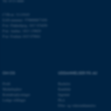
Tlf: 8715 0000
CVR-nr: 31119103
EAN-nummer: 5798000877450
JSESSIONID
Oracle Corporation
.au.dk
P-nr: Flakkebjerg: 1017 874450
P-nr: Aarhus: 1013 139829
P-nr: Foulum 1015 079041
ARRAffinity
Microsoft Corporation
.mitstudie.au.dk
OM OS
UDDANNELSER PÅ AU
esctx
Microsoft Corporation
.login.microsoftonline.com
Profil
Bachelor
fpc
Microsoft Corporation
Medarbejdere
Kandidat
login.microsoftonline.com
Kontaktoplysninger
Ingeniør
Ledige stillinger
Ph.d.
__cf_bm
Cloudflare Inc.
Efter- og videreuddannelse
.pure.au.dk