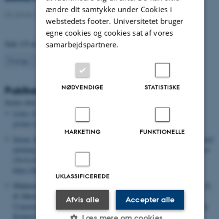
ændre dit samtykke under Cookies i
04. januar 2021
-
Ph.d.-forsvar
webstedets footer. Universitetet bruger
egne cookies og cookies sat af vores
Side 133 af 133
samarbejdspartnere.
133
Forrige
1
…
131
132
NØDVENDIGE
STATISTISKE
Publikationer
Sortér efter:
Dato
|
Forfatter
|
Titel
Lövei, G. L.
(2021).
Writing and Publishing Scientific Papers: A
primer for the non-English speaker
. Open Book Publishers.
MARKETING
FUNKTIONELLE
Imran, M.
, Mahmood, A., Neumann, G.
& Boelt, B.
(2021).
Zinc seed
priming improves spinach germination at low temperature
.
Agriculture
(Switzerland)
,
11
(3), Artikel 271.
https://doi.org/10.3390/agriculture11030271
UKLASSIFICEREDE
Mahmood, K., Orabi, J.
, Kristensen, P. S.
, Sarup, P.
, Jørgensen, L. N.
& Jahoor, A. (2020).
A Comparative Transcriptome Analysis,
Afvis alle
Accepter alle
Conserved Regulatory Elements and Associated Transcription Factors
Related to Accumulation of Fusariotoxins inGrain of Rye (
Secale
Læs mere om cookies