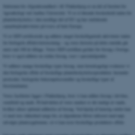
Sektionen for Afgrødesundhed i AU Flakkebjerg er en del af Institut for
Agroøkologi ved Aarhus Universitet. Vi er et førende forskerhold inden for
plantebeskyttelse i den nordlige del af EU og har omfattende
samarbejdsaktiviteter på tværs af hele Europa.
Vi er GEP-certificerede og udfører meget forskelligartede aktiviteter inden
for biologisk effektivitetstestning – og vores historie på dette område går
mere end 100 år tilbage. Vores GEP-certifikat gælder for forsøg i Sverige,
hvor vi også udfører en række forsøg, især i specialafgrøder.
Vi udfører mange forskellige typer forsøg, men hovedsageligt evaluerer vi
den biologiske effekt af forskellige plantebeskyttelsesprodukter, herunder
pesticider, biologiske bekæmpelsesmidler og forskellige typer af
biostimulanter.
Vores faciliteter ligger i Flakkebjerg, hvor vi kan udføre forsøg i drivhus,
semifield og mark. På halvdelen af ​​vores marker er det muligt at vande,
hvilket sikrer optimal udførelse af forsøg. Ved hjælp af kunstig smitte kan
vi med stor sikkerhed sørge for, at afgrøderne bliver inficeret med nøje
udvalgte plantesygdomme, så vi kan teste forskellige produkters effekt.