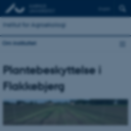
English
Institut for Agroøkologi
Om instituttet
Plantebeskyttelse i
Flakkebjerg