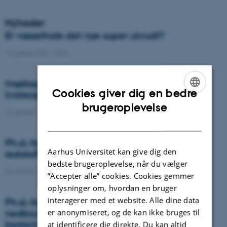
Nyheder
Er væselhale det nye super ukrudt?
14. januar 2021
-
DCA
Mælkeproducenter reagerede forskelligt ved
Cookies giver dig en bedre
kvoteophør
ENGLISH
brugeroplevelse
14. januar 2021
-
Forskning
DANISH
Ph.d.-forsvar: Genanvendelse af organiske
Aarhus Universitet kan give dig den
reststoffer som effektiv N- og S-gødning
bedste brugeroplevelse, når du vælger
04. januar 2021
-
Ph.d.-forsvar
”Accepter alle” cookies. Cookies gemmer
oplysninger om, hvordan en bruger
interagerer med et website. Alle dine data
Ph.d.-forsvar: Laser-induceret
er anonymiseret, og de kan ikke bruges til
nedbrydningsspektroskopi til jord fosfor
bestemmelse
at identificere dig direkte. Du kan altid