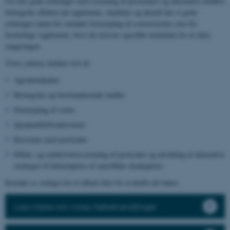
Ud over gode erfaringer med screening af pesticiders og alternative midlers
biologiske effekter på sygdomme, skadedyr og ukrudt har vi gode
erfaringer inden for området fænotyping af sortsresistens over for
forskellige sygdomme, hvor der kræves specifikt inokulum for at sikre
rangeringen.
Vores ydelser dækker test af:
Agrokemikalier
Biologiske og biostimulerende midler
Fænotyping af sorter
Sprøjteafdriftsaktiviteter
Resistens mod pesticider
Effekt- og selektivitetsscreening af pesticider og udvikling af alternative
strategier til bekæmpelse af specifikke skadegørere
Kontakt os venligst for et tilbud eller for at drøfte dit behov.
Læs mere om vores frøbehandlinger