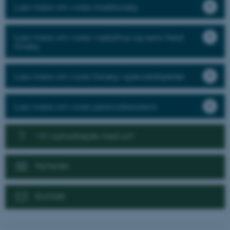
Læs mere om vores markforsøg
Læs mere om vores væksthus og semi-field
forsøg
Læs mere om vores forsøg i specialafgrøder
Læs mere om vores pesticidresistens
Vil I samarbejde med os?
Nyheder
Kontakt