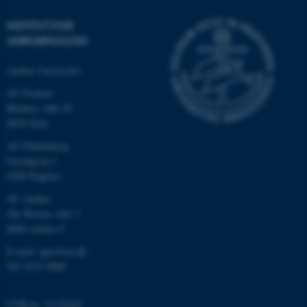
be_typo_user
TYPO3 Association
.au.dk
INSTITUT FOR
AGROØKOLOGI
Aarhus Universitet
fe_typo_user
Typo3 Association
.au.dk
AU Foulum
Blichers Allé 20
8830 Tjele
AU Flakkebjerg
Forsøgsvej 1
4200 Slagelse
AU Aarhus
Ole Worms Allé 3
8000 Aarhus C
E-mail: agro@au.dk
ASP.NET_SessionId
Microsoft Corporation
Tlf: 8715 0000
.au.dk
CVR-nr: 31119103