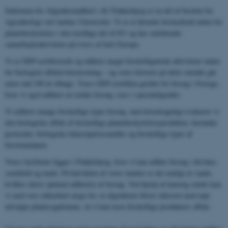
Sektionen for Afgrødesundhed i AU Flakkebjerg er en del af Institut for
Agroøkologi ved Aarhus Universitet. Vi er et førende forskerhold inden for
plantebeskyttelse i den nordlige del af EU og har omfattende
samarbejdsaktiviteter på tværs af hele Europa.
Vi er GEP-certificerede og udfører meget forskelligartede aktiviteter inden
for biologisk effektivitetstestning – og vores historie på dette område går
mere end 100 år tilbage. Vores GEP-certifikat gælder for forsøg i Sverige,
hvor vi også udfører en række forsøg, især i specialafgrøder.
Vi udfører mange forskellige typer forsøg, men hovedsageligt evaluerer vi
den biologiske effekt af forskellige plantebeskyttelsesprodukter, herunder
pesticider, biologiske bekæmpelsesmidler og forskellige typer af
biostimulanter.
Vores faciliteter ligger i Flakkebjerg, hvor vi kan udføre forsøg i drivhus,
semifield og mark. På halvdelen af ​​vores marker er det muligt at vande,
hvilket sikrer optimal udførelse af forsøg. Ved hjælp af kunstig smitte kan
vi med stor sikkerhed sørge for, at afgrøderne bliver inficeret med nøje
udvalgte plantesygdomme, så vi kan teste forskellige produkters effekt.