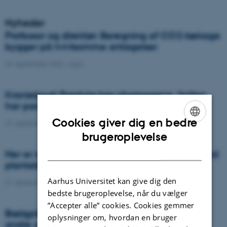
Nyheder
Professor og direktør: Beregning af CO2-lækage
bygger på tvivlsomme antagelser
29. september 2022
-
Agro
Kraniebrud: Frankrig har champagne, Italien
har parmaskinke, men hvad har Danmark?
Cookies giver dig en bedre
27. september 2022
-
DCA
ENGLISH
brugeroplevelse
DANISH
Her er resultaterne årets rapport fra forsøg med
plantebeskyttelse
Aarhus Universitet kan give dig den
21. september 2022
-
DCA
bedste brugeroplevelse, når du vælger
”Accepter alle” cookies. Cookies gemmer
Bælgplanter i sædskiftet øger udbytter af de
oplysninger om, hvordan en bruger
andre afgrøder især i økologiske