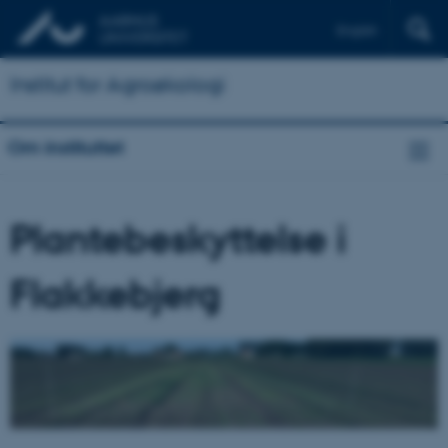
English
Institut for Agroøkologi
Om instituttet
Plantebeskyttelse i
Flakkebjerg