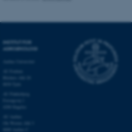
Navn
Udbyder / Domæne
be_typo_user
TYPO3 Association
.au.dk
INSTITUT FOR
fe_typo_user
Typo3 Association
AGROØKOLOGI
.au.dk
Aarhus Universitet
AU Foulum
Blichers Allé 20
8830 Tjele
AU Flakkebjerg
Forsøgsvej 1
4200 Slagelse
AU Aarhus
Ole Worms Allé 3
8000 Aarhus C
ASP.NET_SessionId
Microsoft Corporation