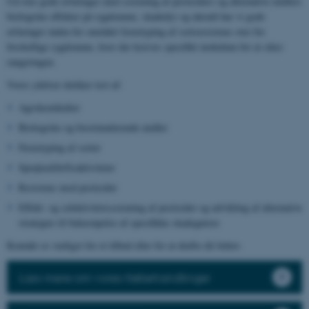
Ud over gode erfaringer med screening af pesticiders og alternative midlers
biologiske effekter på sygdomme, skadedyr og ukrudt har vi gode
erfaringer inden for området fænotyping af sortsresistens over for
forskellige sygdomme, hvor der kræves specifikt inokulum for at sikre
rangeringen.
Vores ydelser dækker test af:
Agrokemikalier
Biologiske og biostimulerende midler
Fænotyping af sorter
Sprøjteafdriftsaktiviteter
Resistens mod pesticider
Effekt- og selektivitetsscreening af pesticider og udvikling af alternative
strategier til bekæmpelse af specifikke skadegørere
Kontakt os venligst for et tilbud eller for at drøfte dit behov.
Læs mere om vores frøbehandlinger