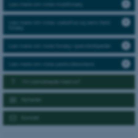
Læs mere om vores markforsøg
Læs mere om vores væksthus og semi-field
forsøg
Læs mere om vores forsøg i specialafgrøder
Læs mere om vores pesticidresistens
Vil I samarbejde med os?
Nyheder
Kontakt