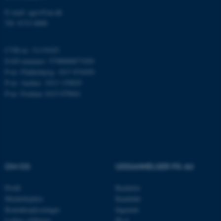
.au.dk
E-mail: agro@au.dk
Tlf: 8715 0000
CVR-nr: 31119103
JSESSIONID
Oracle Corporation
EAN-nummer: 5798000877450
.au.dk
P-nr: Flakkebjerg: 1017 874450
P-nr: Aarhus: 1013 139829
P-nr: Foulum 1015 079041
ARRAffinity
Microsoft Corporation
.mitstudie.au.dk
esctx
Microsoft Corporation
.login.microsoftonline.com
OM OS
UDDANNELSER PÅ AU
fpc
Microsoft Corporation
Profil
Bachelor
login.microsoftonline.com
Medarbejdere
Kandidat
Kontaktoplysninger
Ingeniør
__cf_bm
Cloudflare Inc.
Ledige stillinger
Ph.d.