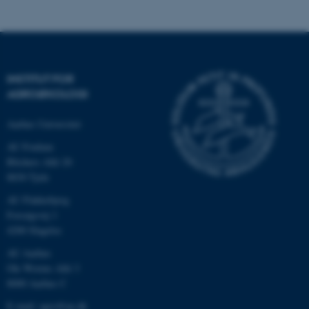
Nødvendige cookies hjælper
med at gøre hjemmesiden
INSTITUT FOR
brugbar ved at aktivere nogle
AGROØKOLOGI
grundlæggende funktioner
som navigation mm.
Aarhus Universitet
Hjemmesiden kan ikke
AU Foulum
fungerer uden disse cookies.
Blichers Allé 20
8830 Tjele
AU Flakkebjerg
Navn
Udbyder / Domæne
Forsøgsvej 1
4200 Slagelse
be_typo_user
TYPO3 Association
.au.dk
AU Aarhus
Ole Worms Allé 3
8000 Aarhus C
fe_typo_user
Typo3 Association
E-mail: agro@au.dk
.au.dk