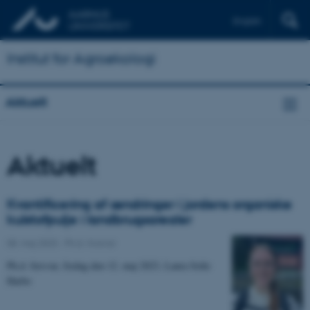
English
Institut for Agroøkologi
Aktuelt
Aktuelt
Kvantificering af ændringer i jordens organiske
kulstofpulje i landbrugsarealer
08. maj 2023
-
Ph.d.-forsvar
Ph.d. forsvar, fredag den 12. maj 2023, Laura Sofie
Harbo