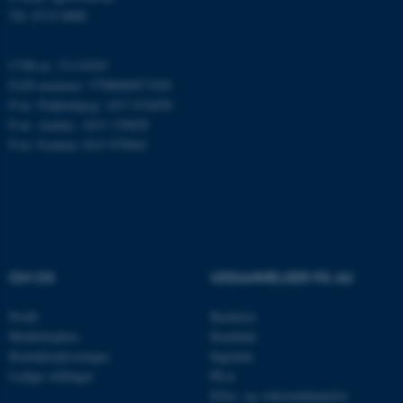
Tlf: 8715 0000
CVR-nr: 31119103
EAN-nummer: 5798000877450
P-nr: Flakkebjerg: 1017 874450
P-nr: Aarhus: 1013 139829
P-nr: Foulum 1015 079041
ASP.NET_SessionId
Microsoft Corporation
.au.dk
OM OS
UDDANNELSER PÅ AU
Profil
Bachelor
Medarbejdere
Kandidat
JSESSIONID
Oracle Corporation
.au.dk
Kontaktoplysninger
Ingeniør
Ledige stillinger
Ph.d.
Efter- og videreuddannelse