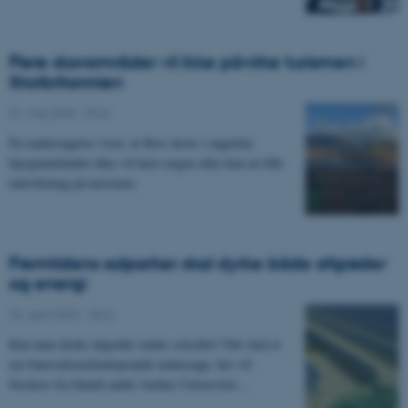
Flere skovområder vil ikke påvirke turismen i
Storbritannien
01. maj 2023
-
DCA
En undersøgelse viser, at flere skove i engelske
bjerglandskaber ikke vil have nogen eller kun en lille
indvirkning på turismen.
Fremtidens solparker skal dyrke både afgrøder
og energi
26. april 2023
-
DCA
Kan man dyrke afgrøder under solceller? Det skal et
nyt Innovationsfondsprojekt undersøge, her vil
forskere fra blandt andet Aarhus Universitet…