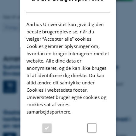
DANISH
Side 65 af 130
Aarhus Universitet kan give dig den
65
Forrige
1
…
64
66
…
130
Næste
bedste brugeroplevelse, når du
vælger ”Accepter alle” cookies.
Cookies gemmer oplysninger om,
hvordan en bruger interagerer med et
Arrangementer
website. Alle dine data er
Summer course: Bioactive Molecules in the
anonymiseret, og de kan ikke bruges
Environment
til at identificere dig direkte. Du kan
altid ændre dit samtykke under
12 dage,
Mandag
10.
august 2026,
kl. 08:00
-
21. august
10
Cookies i webstedets footer.
AUG.
Universitetet bruger egne cookies og
cookies sat af vores
samarbejdspartnere.
Gastronomy in Transition: International
konference i Aarhus udforsker fremtidens mad i
en verden i krise
4 dage,
Mandag
28.
september 2026,
kl. 17:00
-
1. oktober