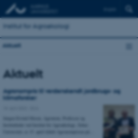
English
Institut for Agroøkologi
Aktuelt
Aktuelt
Agronompris til verdenskendt jordbrugs- og
klimaforsker
18. april 2023
-
DCA
Jørgen Eivind Olesen, Agronom, Professor og
Institutleder ved Institut for Agroøkologi, Århus
Universitet, er 15. april tildelt Agronomprisen på…