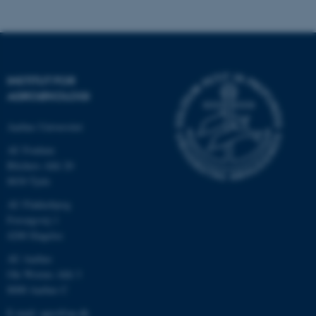
Nødvendige cookies hjælper
med at gøre hjemmesiden
INSTITUT FOR
brugbar ved at aktivere nogle
AGROØKOLOGI
grundlæggende funktioner
som navigation mm.
Aarhus Universitet
Hjemmesiden kan ikke
AU Foulum
fungerer uden disse cookies.
Blichers Allé 20
8830 Tjele
AU Flakkebjerg
Navn
Udbyder / Domæne
Forsøgsvej 1
4200 Slagelse
be_typo_user
TYPO3 Association
.au.dk
AU Aarhus
Ole Worms Allé 3
8000 Aarhus C
fe_typo_user
Typo3 Association
E-mail: agro@au.dk
.au.dk