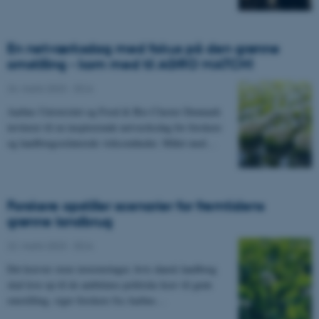
En netværksdag med fokus på den grønne
omstilling - kom med til AGRO MATCH!
24. marts 2023
-
DCA
Aarhus Universitet og Food & Bio Cluster Denmark
inviterer til en inspirerende netværksdag for forskere
og landbrugsrelaterede virksomheder. Målet med…
Forskere opstiller scenarier for fremtidens
grønne landbrug
22. marts 2023
-
DCA
Det kræver store investeringer, hvis dansk landbrug
skal leve op til de ambitiøse politiske krav til grøn
omstilling, siger forskere fra Aarhus…