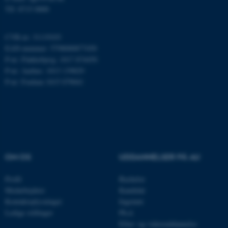
Tlf: 8715 0000
CVR-nr: 31119103
EAN-nummer: 5798000877450
P-nr: Flakkebjerg: 1017 874450
P-nr: Aarhus: 1013 139829
P-nr: Foulum 1015 079041
ASP.NET_SessionId
Microsoft Corporation
.au.dk
OM OS
UDDANNELSER PÅ AU
Profil
Bachelor
Medarbejdere
Kandidat
JSESSIONID
Oracle Corporation
.au.dk
Kontaktoplysninger
Ingeniør
Ledige stillinger
Ph.d.
Efter- og videreuddannelse