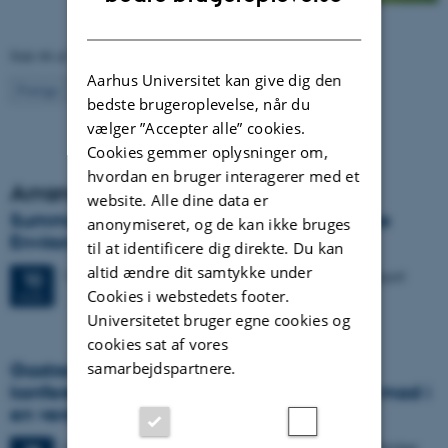
DANISH
Side 66 af 130
Aarhus Universitet kan give dig den
66
Forrige
1
…
65
67
…
130
Næste
bedste brugeroplevelse, når du
vælger ”Accepter alle” cookies.
Cookies gemmer oplysninger om,
hvordan en bruger interagerer med et
Arrangementer
website. Alle dine data er
Summer course: Bioactive Molecules in the
anonymiseret, og de kan ikke bruges
Environment
til at identificere dig direkte. Du kan
altid ændre dit samtykke under
12 dage,
Mandag
10.
august 2026,
kl. 08:00
-
21. august
10
Cookies i webstedets footer.
AUG.
Universitetet bruger egne cookies og
cookies sat af vores
samarbejdspartnere.
Gastronomy in Transition: International
konference i Aarhus udforsker fremtidens mad i
en verden i krise
4 dage,
Mandag
28.
september 2026,
kl. 17:00
-
1. oktober