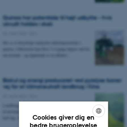
Quinoa har potentiale til højt udbytte - hvis
ukrudt holdes i skak
20. marts 2023
-
DCA
Der er et betydeligt uudnyttet udbyttepotentiale i
quinoa. Udbytterne kan blive 3-4 gange højere end for
nuværende - og afgørende er en effektiv…
Biokul og energi produceret ved pyrolyse baner
vej for et klimaneutralt landbrug i Kina
09. marts 2023
-
DCA
Landbrug står for en stor del af den globale udledning
af drivhusgasser, og vejen til CO2-neutralitet er ikke
Cookies giver dig en
helt lige. Forskere fra blandt andet…
ENGLISH
bedre brugeroplevelse