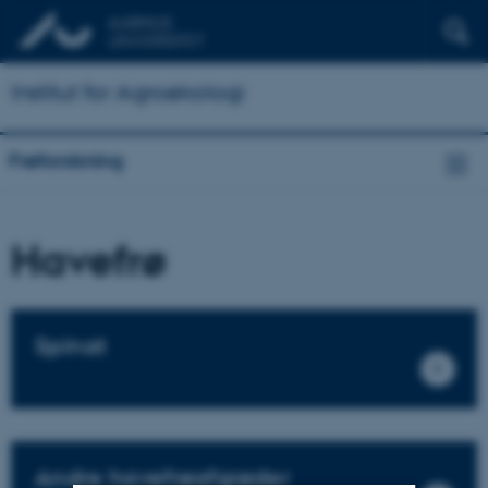
Institut for Agroøkologi
Frøforskning
Havefrø
Spinat
Andre havefrøafgrøder