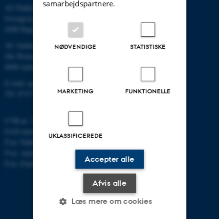
samarbejdspartnere.
AU Flakkebjerg
Forsøgsvej 1
4200 Slagelse
AU Aarhus
NØDVENDIGE
STATISTISKE
Ole Worms Allé 3
8000 Aarhus C
E-mail: agro@au.dk
MARKETING
FUNKTIONELLE
Tlf: 8715 0000
CVR-nr: 31119103
EAN-nummer: 5798000877450
UKLASSIFICEREDE
P-nr: Flakkebjerg: 1017 874450
P-nr: Aarhus: 1013 139829
Accepter alle
P-nr: Foulum 1015 079041
Afvis alle
Læs mere om cookies