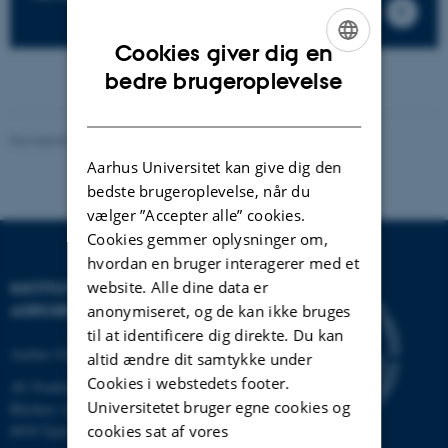
Cookies giver dig en
ENGLISH
bedre brugeroplevelse
DANISH
Revideret 02.03.2026
Aarhus Universitet kan give dig den
bedste brugeroplevelse, når du
vælger ”Accepter alle” cookies.
Cookies gemmer oplysninger om,
hvordan en bruger interagerer med et
website. Alle dine data er
INSTITUT FOR
AGROØKOLOGI
anonymiseret, og de kan ikke bruges
til at identificere dig direkte. Du kan
Aarhus Universitet
altid ændre dit samtykke under
Cookies i webstedets footer.
AU Foulum
Universitetet bruger egne cookies og
Blichers Allé 20
cookies sat af vores
8830 Tjele