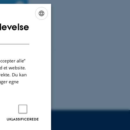
levelse
ENGLISH
DANISH
ccepter alle”
 et website.
irekte. Du kan
uger egne
UKLASSIFICEREDE
UDDANNELSER PÅ AU