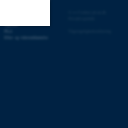
Bachelor
©
—
Cookies på au.dk
Kandidat
Privatlivspolitik
Ingeniør
Ph.d.
Tilgængelighedserklæring
Uklassificerede
Efter- og videreuddannelse
ere nogle
rer uden disse
 vores CMS-udbyder,
identificere en backend-
bruger er logget ind i
rbundet med Typo3-