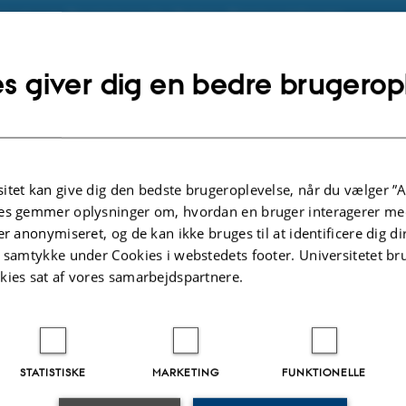
dgivet som Beretninger fra Statens Planteavlsforsøg
dgivet som Meddelelser fra Statens Planteavlsforsøg
s giver dig en bedre brugerop
likationer
.2026
itet kan give dig den bedste brugeroplevelse, når du vælger ”A
es gemmer oplysninger om, hvordan en bruger interagerer med
er anonymiseret, og de kan ikke bruges til at identificere dig d
t samtykke under Cookies i webstedets footer. Universitetet br
kies sat af vores samarbejdspartnere.
STATISTISKE
MARKETING
FUNKTIONELLE
OR AGROØKOLOGI
OM OS