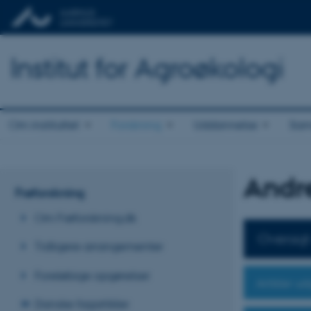
Institut for Agroøkologi
Om instituttet
Forskning
Uddannelse
Sam
Andr
Frøforskning
Om Frøforskning.dk
Oversigt
Tidligere arrangementer
Foreløbige opgørelser
Artikler u
Danske fagartikler