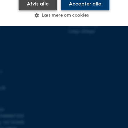
Afvis alle
Accepter alle
et
Profil
Læs mere om cookies
Medarbejdere
Kontaktoplysninger
Ledige stillinger
Statistiske
Marketing
Funktionelle
es hjælper med at gøre hjemmesiden brugbar ved at aktiv
nktioner som navigation mm. Hjemmesiden kan ikke funge
 3
.dk
Udbyder / Domæne
Udløb
Beskrivelse
30
Denne cookie sættes af
TYPO3 Association
03
minutter
TYPO3, og bruges til at 
.au.dk
798000877450
session, når en backend-
TYPO3 eller Frontend.
g: 1017 874450
30
Dette cookienavn er fo