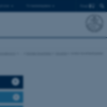
Find
 ph.d.er
Til medarbejdere
 Agroøkologi
…
Danske fagartikler
Havefrø
Andre havefrøafgrøder