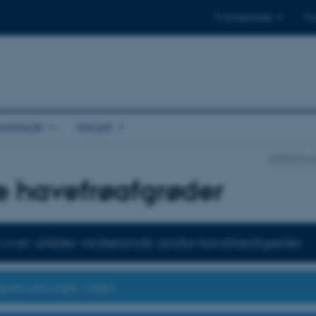
Til studerende
Til
arbejde
Aktuelt
Institut for
e havefrøafgrøder
 over artikler vedrørende andre havefrøafgrøder
dgivet som Grøn Viden