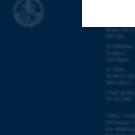
Aarhus Universit
AU Foulum
Blichers Allé 20
8830 Tjele
Nødvendige
AU Flakkebjerg
Forsøgsvej 1
4200 Slagelse
Nødvendige cooki
AU Aarhus
grundlæggende fu
Ole Worms Allé
cookies.
8000 Aarhus C
E-mail: agro@au
Tlf: 8715 0000
Navn
be_typo_user
CVR-nr: 311191
EAN-nummer: 5
P-nr: Flakkebjer
fe_typo_user