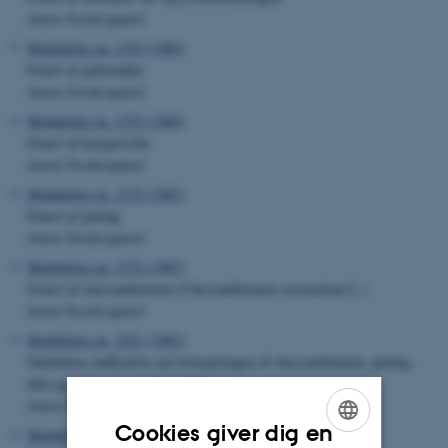
Anton Nordestgaard
Meddelelse nr. 1793 (1984)
Frøavl af gulerødder
Anton Nordestgaard
Meddelelse nr. 1755 (1984)
Frøavl af kruspersille
Anton Nordestgaard
Meddelelse nr. 1733 (1983)
Frøavl af purløg
Anton Nordestgaard
Meddelelse nr. 1732 (1983)
Frøavl af chrysanthemum (Chrysanthemum coronarium L.)
Anton Nordestgaard
Meddelelse nr. 1651 (1982
)
Sådybdens indflydelse på fremspiringen af chrysanthemum, purløg,
dild og gulerod ved udlæg til frøavl
Anton Nordestgaard
Cookies giver dig en
Meddelelse nr. 1613 (1981)