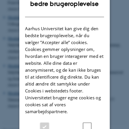
ENGLISH
Frøavlsforsøg med skorzonerrod
bedre brugeroplevelse
Anton Nordestgaard
DANISH
Meddelelse nr. 1555 (1980)
Udlægsmåder for kommen
Aarhus Universitet kan give dig den
Anton Nordestgaard
bedste brugeroplevelse, når du
Meddelelse nr. 1482 (1979)
vælger ”Accepter alle” cookies.
Sådybdens indflydelse på fremspiringen af raps, gul og brun sennep,
Cookies gemmer oplysninger om,
oliehør, kommen og valmue
hvordan en bruger interagerer med et
Anton Nordestgaard
website. Alle dine data er
Meddelelse nr. 1473 (1979)
anonymiseret, og de kan ikke bruges
Sådybdens indflydelse på fremspiringen af spinat, radis, skorzonerrod
til at identificere dig direkte. Du kan
og kruspersille
altid ændre dit samtykke under
Anton Nordestgaard
Cookies i webstedets footer.
Meddelelse nr. 1395 (1978)
Universitetet bruger egne cookies og
Såmængde- og rækkeafstandsforsøg ved frøavl af radis, 1973-77
cookies sat af vores
Anton Nordestgaard
samarbejdspartnere.