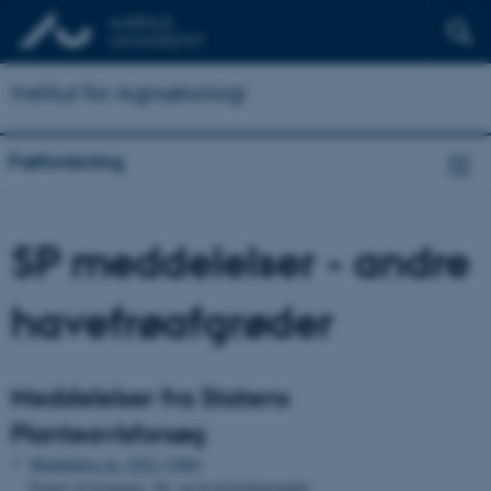
Institut for Agroøkologi
Frøforskning
SP meddelelser - andre
havefrøafgrøder
Meddelelser fra Statens
Planteavlsforsøg
Meddelelse nr. 1852 (1986)
Frøavl af kommen. Så- og kvælstofmængder