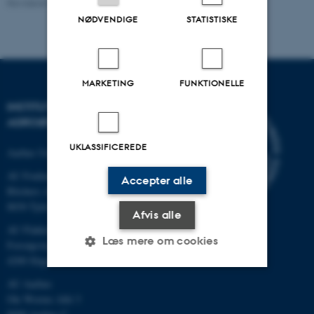
Revideret 02.03.2026
NØDVENDIGE
STATISTISKE
MARKETING
FUNKTIONELLE
INSTITUT FOR
AGROØKOLOGI
UKLASSIFICEREDE
Aarhus Universitet
AU Foulum
Accepter alle
Blichers Allé 20
8830 Tjele
Afvis alle
AU Flakkebjerg
Læs mere om cookies
Forsøgsvej 1
4200 Slagelse
AU Aarhus
Nødvendige
Statistiske
Marketing
Ole Worms Allé 3