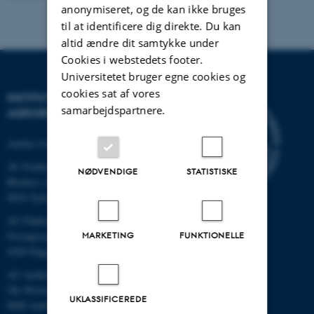
anonymiseret, og de kan ikke bruges
til at identificere dig direkte. Du kan
altid ændre dit samtykke under
Cookies i webstedets footer.
Universitetet bruger egne cookies og
cookies sat af vores
INSTITUT FOR
samarbejdspartnere.
AGROØKOLOGI
Aarhus Universitet
AU Foulum
NØDVENDIGE
STATISTISKE
Blichers Allé 20
8830 Tjele
AU Flakkebjerg
Forsøgsvej 1
MARKETING
FUNKTIONELLE
4200 Slagelse
AU Aarhus
Ole Worms Allé 3
UKLASSIFICEREDE
8000 Aarhus C