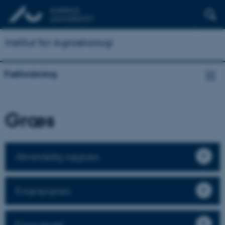
Institut for Agroøkologi
Frøforskning
Græs
Almindelig rajgræs
Engrapgræs
Engsvingel