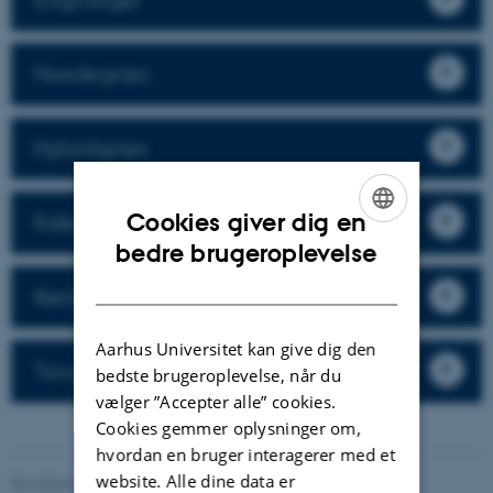
Hundegræs
Hybridgræs
Cookies giver dig en
Italiensk rajgræs
ENGLISH
bedre brugeroplevelse
DANISH
Rødsvingel
Aarhus Universitet kan give dig den
Timothe
bedste brugeroplevelse, når du
vælger ”Accepter alle” cookies.
Cookies gemmer oplysninger om,
hvordan en bruger interagerer med et
website. Alle dine data er
Revideret 02.03.2026