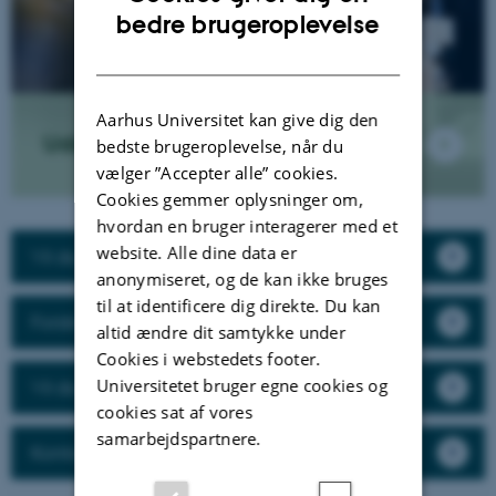
ENGLISH
bedre brugeroplevelse
DANISH
Aarhus Universitet kan give dig den
Uddannelse
bedste brugeroplevelse, når du
vælger ”Accepter alle” cookies.
Cookies gemmer oplysninger om,
hvordan en bruger interagerer med et
website. Alle dine data er
Vil du samarbejde med os?
anonymiseret, og de kan ikke bruges
til at identificere dig direkte. Du kan
Forskning
altid ændre dit samtykke under
Cookies i webstedets footer.
Universitetet bruger egne cookies og
Vil du arbejde hos os?
cookies sat af vores
samarbejdspartnere.
Kontakt instituttet