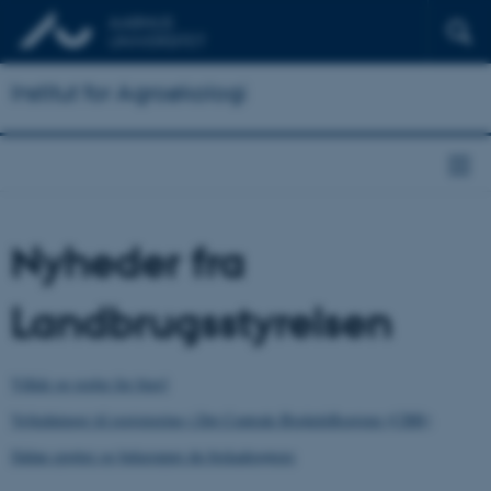
Institut for Agroøkologi
Nyheder fra
Landbrugsstyrelsen
Vilkår og regler for biavl
Vejledninger til registrering i Det Centrale BigårdsRegister (CBR)
Sådan spotter og bekæmper du biskadegørere