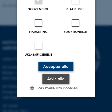
Revideret 02.03.2026
-
Charlotte Hamann Knudsen
NØDVENDIGE
STATISTISKE
MARKETING
FUNKTIONELLE
INSTITUT FOR
AGROØKOLOGI
UKLASSIFICEREDE
Aarhus Universitet
Accepter alle
AU Foulum
Blichers Allé 20
8830 Tjele
Afvis alle
AU Flakkebjerg
Læs mere om cookies
Forsøgsvej 1
4200 Slagelse
AU Aarhus
Nødvendige
Statistiske
Marketing
Ole Worms Allé 3