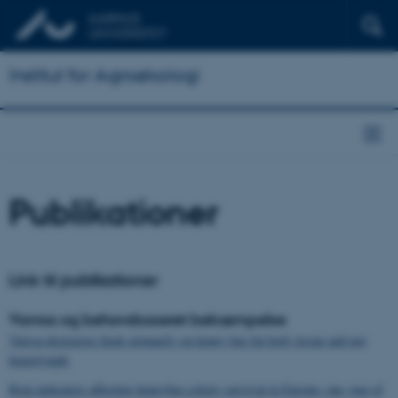
Institut for Agroøkologi
Publikationer
Link til publikationer
Varroa og behovsbaseret bekæmpelse
Varroa destructor feeds primarily on honey bee fat body tissue and not
hemolymph
Risk indicators affecting honeybee colony survival in Europe: one year of