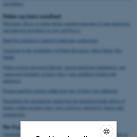
surveillance
Pollen og biers sundhed
Mitigating effects of pollen during paraquat exposure on gene expression
and pathogen prevalence in
Apis mellifera
L
Honeybee nutrition is linked to landscape composition
Variations in the Availability of Pollen Resources Affect Honey Bee
Health
Pollen reverses decreased lifespan, altered nutritional metabolism, and
suppressed immunity in honey bees (Apis mellifera) treated with
antibiotics
Protein nutrition governs within-host race of honey bee pathogens
Elucidating the mechanisms underlying the beneficial health effects of
dietary pollen on honey bees (
Apis mellifera
) infested by Varroa mite
ectoparasites
Per Krygers publikation med gratis download
Quantitative patterns of vertical transmission of deformed wing virus in