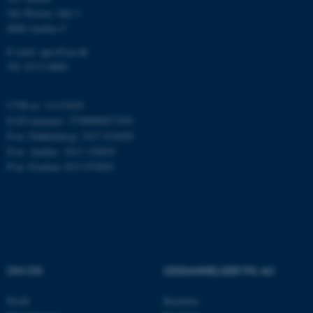
Ole Worms Allé 3
Funktionelle
Uklassificerede
8000 Aarhus C
E-mail: agro@au.dk
Tlf: 8715 0000
Nødvendige cookies hjælper
med at gøre hjemmesiden
CVR-nr: 31119103
brugbar ved at aktivere nogle
EAN-nummer: 5798000877450
grundlæggende funktioner
P-nr: Flakkebjerg: 1017 874450
som navigation mm.
P-nr: Aarhus: 1013 139829
Hjemmesiden kan ikke
P-nr: Foulum 1015 079041
fungerer uden disse cookies.
Navn
Udbyder / Domæne
be_typo_user
TYPO3 Association
OM OS
UDDANNELSER PÅ AU
.au.dk
Profil
Bachelor