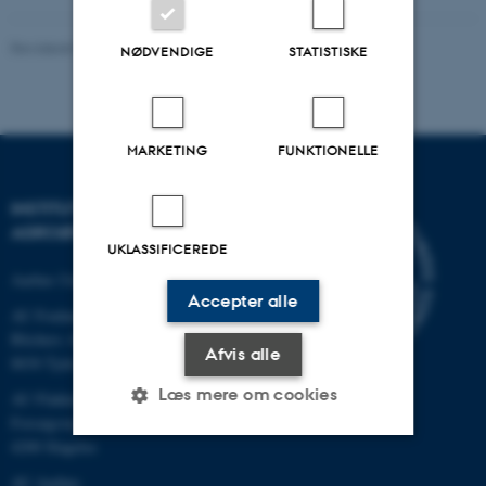
Revideret 02.03.2026
-
Charlotte Hamann Knudsen
NØDVENDIGE
STATISTISKE
MARKETING
FUNKTIONELLE
INSTITUT FOR
AGROØKOLOGI
UKLASSIFICEREDE
Aarhus Universitet
Accepter alle
AU Foulum
Blichers Allé 20
Afvis alle
8830 Tjele
Læs mere om cookies
AU Flakkebjerg
Forsøgsvej 1
4200 Slagelse
Nødvendige
Statistiske
Marketing
AU Aarhus