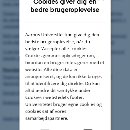
Cookies giver dig en
honey bees
ENGLISH
bedre brugeroplevelse
Trueness and precision of the real-time RT-PCR method for quantifying
DANISH
the chronic bee paralysis virus genome in bee homogenates evaluated by a
comparative inter-laboratory study
Aarhus Universitet kan give dig den
High sample throughput genotyping for estimating C-lineage introgression
bedste brugeroplevelse, når du
in the dark honeybee: an accurate and cost-effective SNP-based tool
vælger ”Accepter alle” cookies.
A pan-European epidemiological study reveals honey bee colony survival
Cookies gemmer oplysninger om,
depends on beekeeper education and disease control
hvordan en bruger interagerer med et
website. Alle dine data er
Danske publikationer
anonymiseret, og de kan ikke bruges
Planårsopdatering og udbygning af GIS-modellen til regulering af
til at identificere dig direkte. Du kan
økologisk biavl
altid ændre dit samtykke under
Digitale bier kan afsløre uønskede effekter af sprøjtegift
Cookies i webstedets footer.
Konkurrence mellem honningbier og vilde bier
Universitetet bruger egne cookies og
cookies sat af vores
samarbejdspartnere.
Samlet liste med publikationer