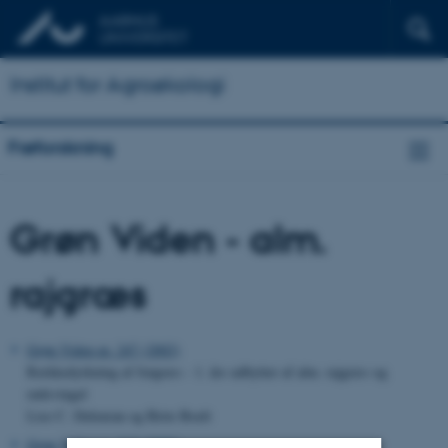
Institut for Agroøkologi
Frøforskning
Grøn Viden - alm.
rajgræs
Grøn Viden nr. 247 (2002)
Rækkedyrkning af frøgræs - 1. års udbytter af alm. rajgræs og
rødsvingel
Lise C. Deleuran og Birte Boelt
Grøn Viden nr. 217 (2000)