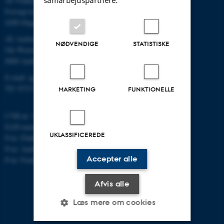
AU Flakkebjerg
Forsøgsvej 1
4200 Slagelse
AU Aarhus
NØDVENDIGE
STATISTISKE
Ole Worms Allé 3
8000 Aarhus C
E-mail: agro@au.dk
Tlf: 8715 0000
MARKETING
FUNKTIONELLE
CVR-nr: 31119103
EAN-nummer: 5798000877450
UKLASSIFICEREDE
P-nr: Flakkebjerg: 1017 874450
P-nr: Aarhus: 1013 139829
Accepter alle
P-nr: Foulum 1015 079041
Afvis alle
Læs mere om cookies