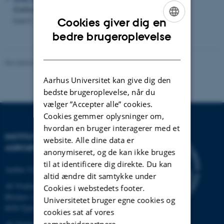
Etablering af almindelig rajgræs i kornrækken
Lise C. Deleuran
Cookies giver dig en
ENGLISH
bedre brugeroplevelse
DANISH
Revideret 02.03.2026
Aarhus Universitet kan give dig den
bedste brugeroplevelse, når du
vælger ”Accepter alle” cookies.
Cookies gemmer oplysninger om,
hvordan en bruger interagerer med et
INSTITUT FOR
website. Alle dine data er
AGROØKOLOGI
anonymiseret, og de kan ikke bruges
til at identificere dig direkte. Du kan
Aarhus Universitet
altid ændre dit samtykke under
AU Foulum
Cookies i webstedets footer.
Blichers Allé 20
Universitetet bruger egne cookies og
8830 Tjele
cookies sat af vores
samarbejdspartnere.