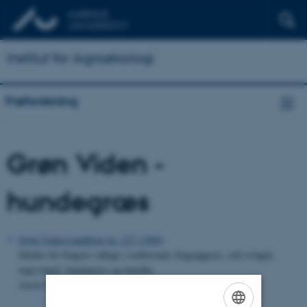
Institut for Agroøkologi
Frøforskning
Grøn Viden -
hundegræs
Grøn Viden Landbrug nr. 127 (1994)
Såtider for frøgræs udlagt i renbestand. Engrapgræs, rød svingel,
engsvingel, hundegræs og timothe
Anton Nordestgaard