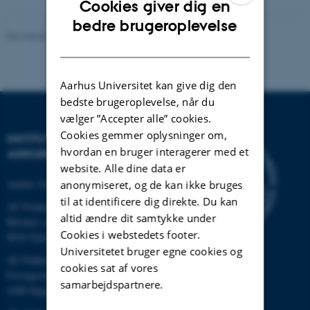
Cookies giver dig en
ENGLISH
bedre brugeroplevelse
Revideret 02.03.2026
DANISH
Aarhus Universitet kan give dig den
bedste brugeroplevelse, når du
vælger ”Accepter alle” cookies.
Cookies gemmer oplysninger om,
INSTITUT FOR
hvordan en bruger interagerer med et
AGROØKOLOGI
website. Alle dine data er
Aarhus Universitet
anonymiseret, og de kan ikke bruges
til at identificere dig direkte. Du kan
AU Foulum
altid ændre dit samtykke under
Blichers Allé 20
Cookies i webstedets footer.
8830 Tjele
Universitetet bruger egne cookies og
AU Flakkebjerg
cookies sat af vores
Forsøgsvej 1
samarbejdspartnere.
4200 Slagelse