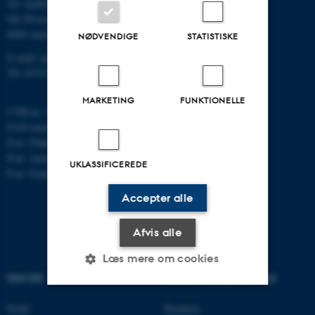
AU Aarhus
Ole Worms Allé 3
8000 Aarhus C
NØDVENDIGE
STATISTISKE
E-mail: agro@au.dk
Tlf: 8715 0000
MARKETING
FUNKTIONELLE
CVR-nr: 31119103
EAN-nummer: 5798000877450
P-nr: Flakkebjerg: 1017 874450
P-nr: Aarhus: 1013 139829
UKLASSIFICEREDE
P-nr: Foulum 1015 079041
Accepter alle
Afvis alle
Læs mere om cookies
OM OS
UDDANNELSER PÅ AU
Profil
Bachelor
Nødvendige
Statistiske
Marketing