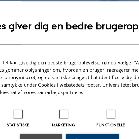
257 (2002)
øver til frøavl
Beretning nr. 2005
s giver dig en bedre brugerop
kløver. Såmængder, afpudsning om foråret, gødskning
Beretning nr. 1833
sortsforsøg
.2026
itet kan give dig den bedste brugeroplevelse, når du vælger ”A
es gemmer oplysninger om, hvordan en bruger interagerer med
er anonymiseret, og de kan ikke bruges til at identificere dig d
t samtykke under Cookies i webstedets footer. Universitetet br
kies sat af vores samarbejdspartnere.
STATISTISKE
MARKETING
FUNKTIONELLE
OR AGROØKOLOGI
OM OS