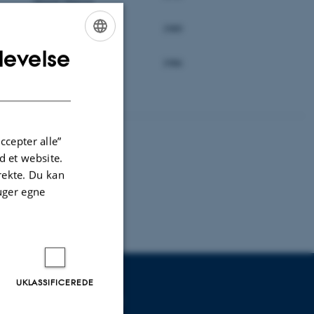
Henrik Hansen
Anton Nordestgaard
1989
levelse
ENGLISH
Anton Nordestgaard
1986
DANISH
ccepter alle”
 et website.
irekte. Du kan
uger egne
UKLASSIFICEREDE
UDDANNELSER PÅ AU