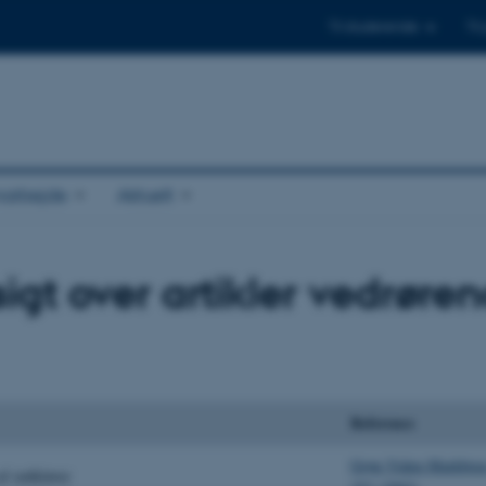
Til studerende
Til
arbejde
Aktuelt
igt over artikler vedrøre
Reference
Grøn Viden Markbrug
af rødkløver