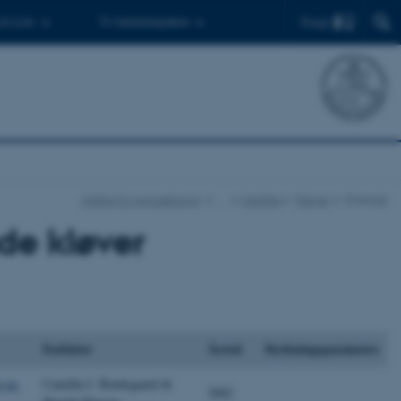
Find
 ph.d.er
Til medarbejdere
Institut for Agroøkologi
…
Markfrø
Kløver
Oversigt
nde kløver
Forfatter
Årstal
Dyrkningsparametre
 nr.
Camilla J. Brødsgaard &
2002