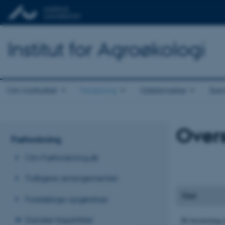
Institut for Agroøkologi
Om instituttet
Forskning
Uddannelse
Sam
Overs
Frøforskning
Om Frøforskning.dk
Tidligere arrangementer
Titel
Foreløbige opgørelser
Danske fagartikler
Bi-bestøvning 