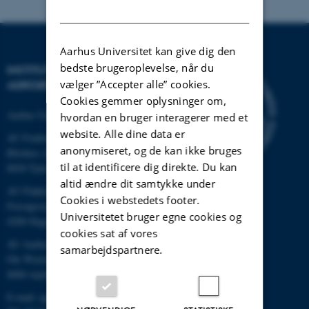
DANISH
Aarhus Universitet kan give dig den
bedste brugeroplevelse, når du
INSTITUT FOR
vælger ”Accepter alle” cookies.
AGROØKOLOGI
Cookies gemmer oplysninger om,
Aarhus Universitet
hvordan en bruger interagerer med et
website. Alle dine data er
AU Foulum
anonymiseret, og de kan ikke bruges
Blichers Allé 20
til at identificere dig direkte. Du kan
8830 Tjele
altid ændre dit samtykke under
AU Flakkebjerg
Cookies i webstedets footer.
Forsøgsvej 1
Universitetet bruger egne cookies og
4200 Slagelse
cookies sat af vores
AU Aarhus
samarbejdspartnere.
Ole Worms Allé 3
8000 Aarhus C
E-mail: agro@au.dk