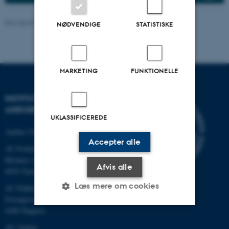
Revideret 02.03.2026
-
Charlotte Hamann Knudsen
NØDVENDIGE
STATISTISKE
MARKETING
FUNKTIONELLE
INSTITUT FOR
AGROØKOLOGI
UKLASSIFICEREDE
Aarhus Universitet
Accepter alle
AU Foulum
Blichers Allé 20
Afvis alle
8830 Tjele
Læs mere om cookies
AU Flakkebjerg
Forsøgsvej 1
4200 Slagelse
Nødvendige
Statistiske
Marketing
AU Aarhus