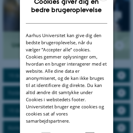
Cookies giver dig en
ENGLISH
bedre brugeroplevelse
DANISH
Aarhus Universitet kan give dig den
bedste brugeroplevelse, når du
Uddannelse
vælger ”Accepter alle” cookies.
Cookies gemmer oplysninger om,
hvordan en bruger interagerer med et
website. Alle dine data er
Vil du samarbejde med os?
anonymiseret, og de kan ikke bruges
til at identificere dig direkte. Du kan
altid ændre dit samtykke under
Forskning
Cookies i webstedets footer.
Universitetet bruger egne cookies og
Vil du arbejde hos os?
cookies sat af vores
samarbejdspartnere.
Kontakt instituttet