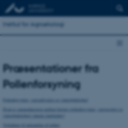
Institut for Agroøkologi
Præsentationer fra
Pollenforsyning
Pollenforsyning, varroatilvækst og vinterdødelighed
Hvad er sammenhængen mellem biernes pollenforsyning, varroavækst og
vinterdødelighed i danske landskaber?
Vejledning til indsamling af pollen