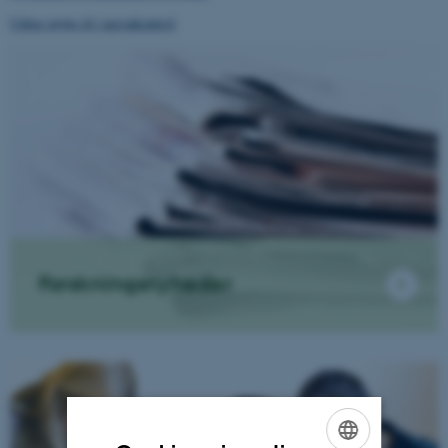
Udtag prøve til varroakontrol
Forskningsnyheder