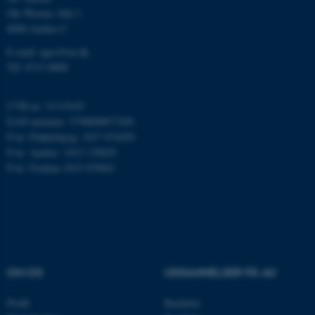
Ole Worms Allé 3
Funktionelle
Uklassificerede
8000 Aarhus C
E-mail: agro@au.dk
Tlf: 8715 0000
Nødvendige cookies hjælper
med at gøre hjemmesiden
CVR-nr: 31119103
brugbar ved at aktivere nogle
EAN-nummer: 5798000877450
grundlæggende funktioner
P-nr: Flakkebjerg: 1017 874450
som navigation mm.
P-nr: Aarhus: 1013 139829
Hjemmesiden kan ikke
P-nr: Foulum 1015 079041
fungerer uden disse cookies.
Navn
Udbyder / Domæne
be_typo_user
TYPO3 Association
OM OS
UDDANNELSER PÅ AU
.au.dk
Profil
Bachelor