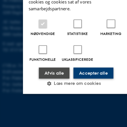
cookies og cookies sat af vores
Forsøgsvej 1
samarbejdspartnere.
4200 Slagelse
AU Aarhus
Ole Worms Allé 3
NØDVENDIGE
STATISTISKE
MARKETING
8000 Aarhus C
E-mail: agro@au.dk
Tlf: 8715 0000
FUNKTIONELLE
UKLASSIFICEREDE
CVR-nr: 31119103
EAN-nummer: 5798000877450
Afvis alle
Accepter alle
P-nr: Flakkebjerg: 1017 874450
Læs mere om cookies
P-nr: Aarhus: 1013 139829
P-nr: Foulum 1015 079041
Nødvendige
Statistiske
Marketing
Funktionelle
Uklassificerede