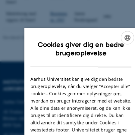
frøavl
Såtidsforsøg med
Beretning
Anton
1981
rajgræs til frøavl
nr. 1567
Nordestgaard
Revideret 02.03.2026
Cookies giver dig en bedre
ENGLISH
brugeroplevelse
DANISH
Aarhus Universitet kan give dig den bedste
INSTITUT FOR
brugeroplevelse, når du vælger ”Accepter alle”
AGROØKOLOGI
cookies. Cookies gemmer oplysninger om,
hvordan en bruger interagerer med et website.
Aarhus Universitet
Alle dine data er anonymiseret, og de kan ikke
AU Foulum
bruges til at identificere dig direkte. Du kan
Blichers Allé 20
altid ændre dit samtykke under Cookies i
8830 Tjele
webstedets footer. Universitetet bruger egne
AU Flakkebjerg