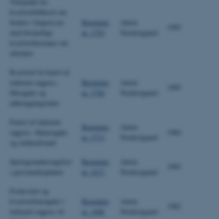
Tidspunkt for
kvælstoftilførsel om
foråret i frøgræsser
Beretning
Anton
1985
med forskellige
nr. 1793
Nordestgaard
kvælstofniveauer om
efteråret
Kvælstof til frøavl af
italiensk rajgræs.
Beretning
Anton
1985
Mængder og
nr. 1784
Nordestgaard
udbringningstider
Frøavl af italiensk
Beretning
Anton
rajgræs. Såmængder
1984
nr. 1713
Nordestgaard
og rækkeafstand
Spiringsundersøgelser
Beretning
Anton
1983
i græsmarksplanter
nr. 1671
Nordestgaard
Forårsslæt og
kvælstofmængder i
Beretning
Anton
1982
italiensk rajgræs til
nr. 1606
Nordestgaard