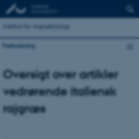
Institut for Agroøkologi
Frøforskning
Oversigt over artikler
vedrørende italiensk
rajgræs