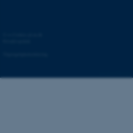
.au.dk
fe_typo_user
Typo3 Association
.au.dk
©
—
Cookies på au.dk
Privatlivspolitik
Tilgængelighedserklæring
123799 / i31
ASP.NET_SessionId
Microsoft Corporation
.au.dk