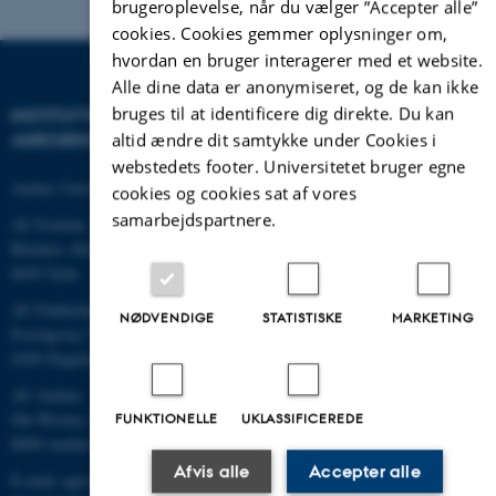
brugeroplevelse, når du vælger ”Accepter alle”
cookies. Cookies gemmer oplysninger om,
hvordan en bruger interagerer med et website.
Alle dine data er anonymiseret, og de kan ikke
bruges til at identificere dig direkte. Du kan
INSTITUT FOR
AGROØKOLOGI
altid ændre dit samtykke under Cookies i
webstedets footer. Universitetet bruger egne
Aarhus Universitet
cookies og cookies sat af vores
samarbejdspartnere.
AU Foulum
Blichers Allé 20
8830 Tjele
AU Flakkebjerg
NØDVENDIGE
STATISTISKE
MARKETING
Forsøgsvej 1
4200 Slagelse
AU Aarhus
Ole Worms Allé 3
FUNKTIONELLE
UKLASSIFICEREDE
8000 Aarhus C
Afvis alle
Accepter alle
E-mail: agro@au.dk