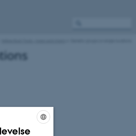
Yellow Rust Tools - maps and charts
Genetic groups on single locations
tions
levelse
ENGLISH