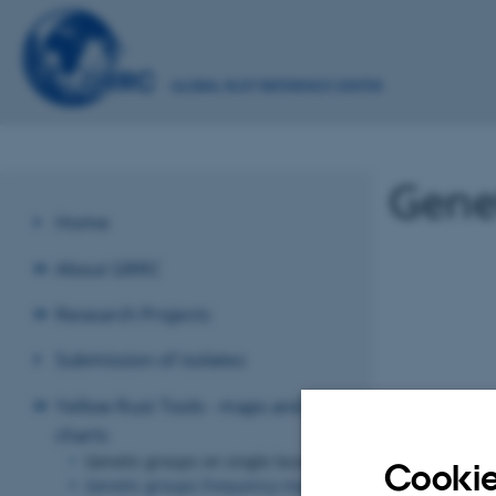
Genet
Home
About GRRC
Research Projects
Submission of isolates
Yellow Rust Tools - maps and
charts
Genetic groups on single locations
Cookie
Genetic groups frequency map