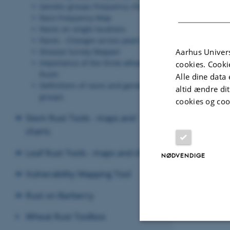
Genetic groups frequency chart
Race Frequency Map
Races on single locations
Races - Changes across years
Aarhus Univers
Disease Survey Mapper
Importance of the three wheat
cookies. Cooki
Rusts
Alle dine data 
Definitions of races and genetic
altid ændre di
groups
cookies og coo
Stem Rust Tools - maps and
charts
Leaf Rust Tools - maps and charts
NØDVENDIGE
Vulnerability Mapping Tool
Rust on Barberry
Wheat Rust Toolbox