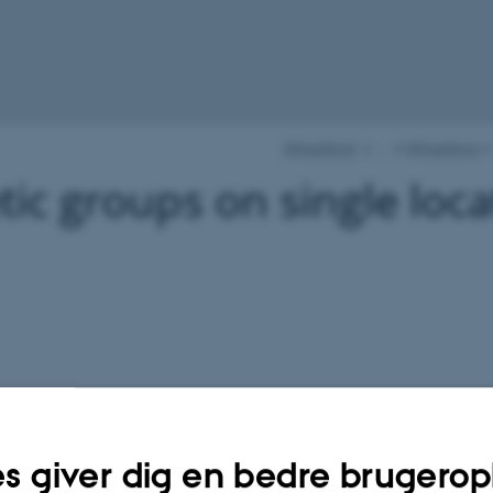
WheatRust
…
WheatRust
ic groups on single loca
s giver dig en bedre brugerop