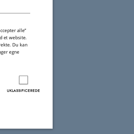
DANISH
ccepter alle”
 et website.
irekte. Du kan
uger egne
UKLASSIFICEREDE