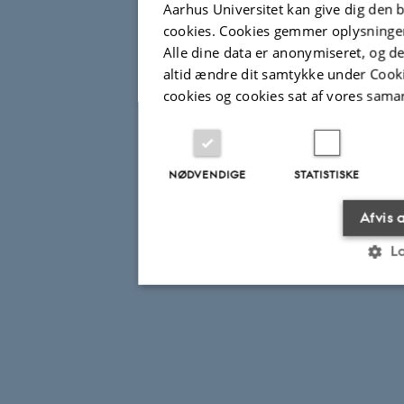
Aarhus Universitet kan give dig den b
cookies. Cookies gemmer oplysninger
Alle dine data er anonymiseret, og de 
altid ændre dit samtykke under Cooki
cookies og cookies sat af vores sama
NØDVENDIGE
STATISTISKE
Afvis a
L
Nødvendige
Statistiske
Nødvendige cookies hjælper med 