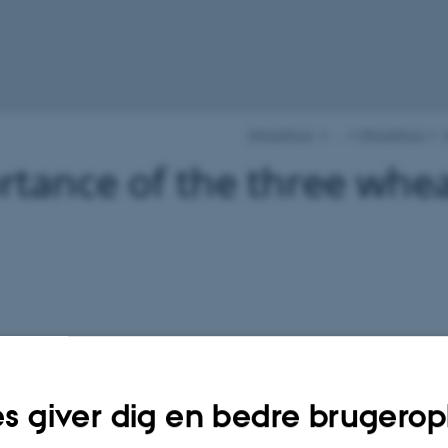
WheatRust
…
WheatRust
Y
tance of the three whea
s giver dig en bedre brugerop