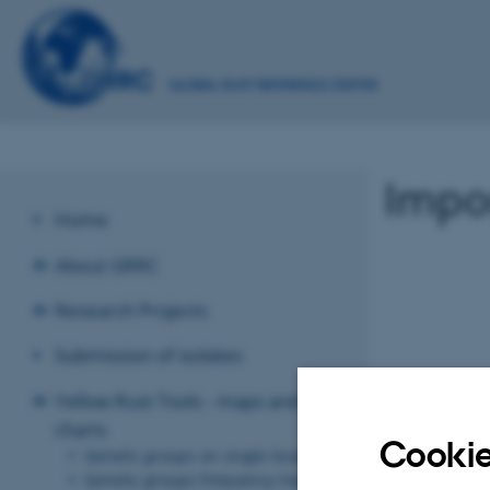
Impor
Home
About GRRC
Research Projects
Submission of isolates
Yellow Rust Tools - maps and
charts
Cookie
Genetic groups on single locations
Genetic groups frequency map