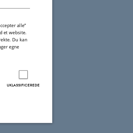
ccepter alle”
 et website.
irekte. Du kan
uger egne
UKLASSIFICEREDE