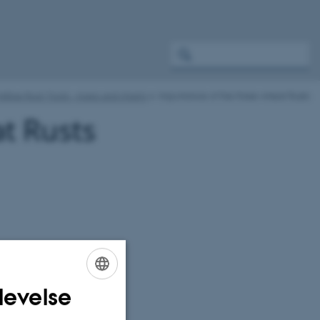
ellow Rust Tools - maps and charts
Importance of the three wheat Rusts
t Rusts
levelse
ENGLISH
DANISH