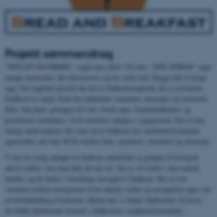
Projekt sammendrag
”SPIS DIT RUGBRØD”, sagde mor altid i 50’erne. ”SPIS SPIRER” siger
mange mennesker, der interesserer sig for sund mad. Begge dele er klogt
sagt. For rugbrød specielt når det er fuldkornsrugbrød, der er på bordet.
Fuldkorn er sundt, fordi det indeholder vitaminer, mineraler og mættende
fibre. Og under spiringen af f.eks. hvede øges vitaminindholdet, og
proteinerne omdannes, så de nemmere optages i organismen. Der er dog
mange undersøgelser der tyder på at fuldkorn har sundhedsfremmende
egenskaber, der ikke KUN skyldes fibre, proteiner, vitaminer og mineraler.
Vi har for nylig opdaget at fuldkorn indeholder en gruppe af biologisk
aktive stoffer, som man ikke før har set. Der er 10 stoffer i den samme
familie, og de findes i betydelige mængder I fuldkorn. Der er stor
variation mellem mængderne af de enkelte stoffer og mængderne øges ved
en forbehandling af kernerne. Måske har vi fundet fuldkornets X-factor -
det hidtil udefinerede element i fuldkornets sundhedsfremmende