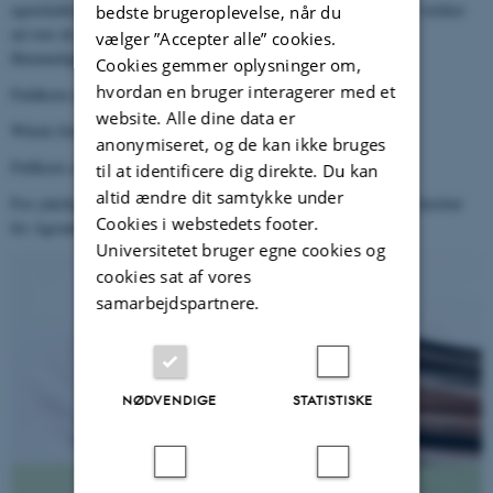
egenskaber. Fuldkornets mulige sundhedsfremmende egenskaber rækker
bedste brugeroplevelse, når du
ud over de velkendte vitaminer, mineraler, fibre og proteiner.
vælger ”Accepter alle” cookies.
Hemmeligheden hedder benzoxazinoider:
Cookies gemmer oplysninger om,
hvordan en bruger interagerer med et
Fuldkorn af Anemette Olesen (dansk)
website. Alle dine data er
Whole Grains by Anemette Olesen (engelsk)
anonymiseret, og de kan ikke bruges
Fullkorn av Anemette Olesen (svensk)
til at identificere dig direkte. Du kan
altid ændre dit samtykke under
For yderligere information kontakt venligst: Inge S. Fomsgaard, Institut
Cookies i webstedets footer.
for Agroøkologi, e-mail:
inge.fomsgaard@agro.au.dk
Universitetet bruger egne cookies og
cookies sat af vores
samarbejdspartnere.
NØDVENDIGE
STATISTISKE