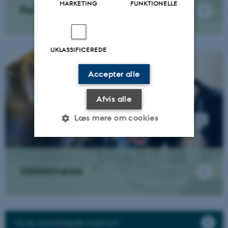
MARKETING
FUNKTIONELLE
Forskningsnyheder
UKLASSIFICEREDE
Accepter alle
Afvis alle
Læs mere om cookies
Nødvendige
Statistiske
Marketing
Uddannelse
Funktionelle
Uklassificerede
Nødvendige cookies hjælper
Vil du samarbejde med os?