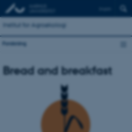
English
Institut for Agroøkologi
Forskning
Bread and breakfast