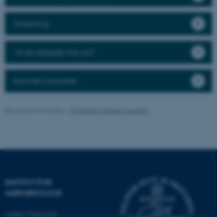
med at gøre hjemmesiden
brugbar ved at aktivere nogle
Forskning
grundlæggende funktioner
som navigation mm.
Hjemmesiden kan ikke
Vil du arbejde hos os?
fungerer uden disse cookies.
Kontakt instituttet
Navn
Udbyder / Domæne
Revideret 02.03.2026
-
Charlotte Hamann Knudsen
be_typo_user
TYPO3 Association
.au.dk
fe_typo_user
Typo3 Association
.au.dk
INSTITUT FOR
AGROØKOLOGI
Aarhus Universitet