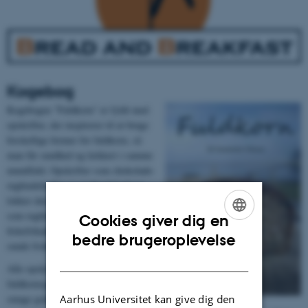
Kogebog
Kogebogen ”Fuldkorn” er fyldt med
opskrifter, der inspirerer til at bruge
forskellige former for fuldkorn, så
man får sundhed og lækkeri i samme
mundfuld. Opskrifter som chokolade-
rugbrødsboller og rugbrødslagkage
lokker den søde tand, mens opskrifter
som rugbrød med rodfrugt og kamut-
Cookies giver dig en
fiskefrikadeller spiller ind til den
ENGLISH
bedre brugeroplevelse
sunde frokost eller aftensmad.
DANISH
Alle opskrifterne resulterer i
fuldkornsgodbidder, der udover at
Aarhus Universitet kan give dig den
smage godt har nogle helt særlige