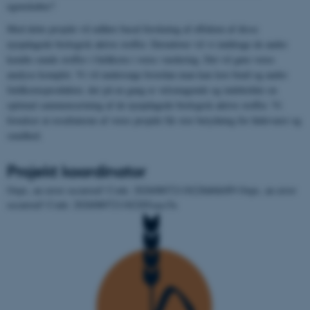
egenskaber?
Med dette projekt vil udføre basal forskning af effekten af disse
nyopdagede biologisk aktive stoffer. Derudover vil vi inddrage de andre
kendte sunde stoffer i fuldkorn i vores vurdering. Det vil gøre vores
analyse komplet. Vi vil undersøge hvordan man kan lave brød og andre
fuldkornsprodukter, der på en gang er velsmagende og indeholder en
optimal sammensætning af de nyopdagede biologisk aktive stoffer. Vi
forudser at resultaterne af vores projekt får stor betydning for fødevarer og
sundhed.
Projekt koordinator
Oops, an error occurred! Code: 202608072118228d6fe0f9 Oops, an error
occurred! Code: 2026080721182285cacc5a