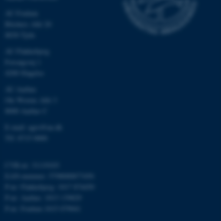
AU Foulum
Blichers Allé 20
8830 Tjele
AU Flakkebjerg
Forsøgsvej 1
4200 Slagelse
ASP.NET_SessionId
Microsoft Corporation
AU Aarhus
.au.dk
Ole Worms Allé 3
8000 Aarhus C
E-mail: agro@au.dk
Tlf: 8715 0000
JSESSIONID
Oracle Corporation
.au.dk
CVR-nr: 31119103
EAN-nummer: 5798000877450
P-nr: Flakkebjerg: 1017 874450
ARRAffinity
Microsoft Corporation
.mitstudie.au.dk
P-nr: Aarhus: 1013 139829
P-nr: Foulum 1015 079041