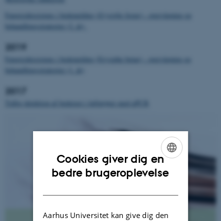
Fungicidresistens i bedemeldug (
Erysiphe betae
) - overvågning og
behandlingsstrategier (2. år)
2019
Fungicidresistens i bedemeldug (Erysiphe betae) - overvågning og
behandlingsstrategier (1. år)
2017
Tidlig detektion af bederust i luftprøver med qPCR
Cookies giver dig en
ENGLISH
bedre brugeroplevelse
DANISH
Aarhus Universitet kan give dig den