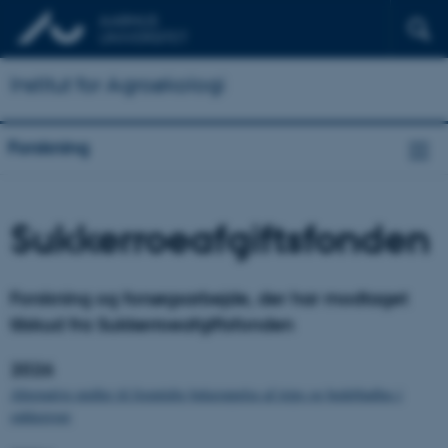
Institut for Agroøkologi
Forskning
Sukkerroeafgiftsfonden
Forskning og forsøgsarbejde, der har modtaget
tilskud fra Sukkerroeafgiftsfonden
2026
Alternative midler til fremtidig bekæmpelse af trips og bedebladlus i
sukkerroer