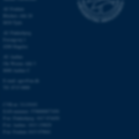
med at gøre hjemmesiden
AU Foulum
brugbar ved at aktivere nogle
Blichers Allé 20
grundlæggende funktioner
8830 Tjele
som navigation mm.
Hjemmesiden kan ikke
AU Flakkebjerg
fungerer uden disse cookies.
Forsøgsvej 1
4200 Slagelse
AU Aarhus
Ole Worms Allé 3
Navn
Udbyder / Domæne
8000 Aarhus C
be_typo_user
TYPO3 Association
.au.dk
E-mail: agro@au.dk
Tlf: 8715 0000
CVR-nr: 31119103
fe_typo_user
Typo3 Association
.au.dk
EAN-nummer: 5798000877450
P-nr: Flakkebjerg: 1017 874450
P-nr: Aarhus: 1013 139829
P-nr: Foulum 1015 079041