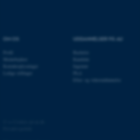
OM OS
UDDANNELSER PÅ AU
Profil
Bachelor
ASP.NET_SessionId
Microsoft Corporation
.au.dk
Medarbejdere
Kandidat
Kontaktoplysninger
Ingeniør
Ledige stillinger
Ph.d.
Efter- og videreuddannelse
JSESSIONID
Oracle Corporation
.au.dk
ARRAffinity
Microsoft Corporation
©
—
Cookies på au.dk
.mitstudie.au.dk
Privatlivspolitik