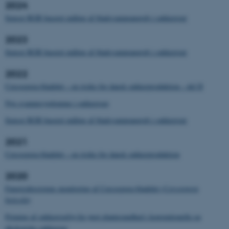
2024
Sensor RGB baseret måling af bladsvampeangreb i sukkerroer
2023
Sensor RGB baseret måling af bladsvampeangreb i sukkerroer
2022
Cercospora-bladplet – en risiko for dansk sukkerproduktion – del II
Nye svampesygdomme i sukkerroer
Sensor RGB baseret måling af bladsvampeangreb i sukkerroer
2021
Cercospora-bladplet – en risiko for dansk sukkerproduktion
2020
Fungicidresistens monitoring af Cercospora-bladplet (
Cercospora
beticola
)
Priming af sukkerroefrø for øget plantesundhed i konventionelle og
økologiske sukkeroer