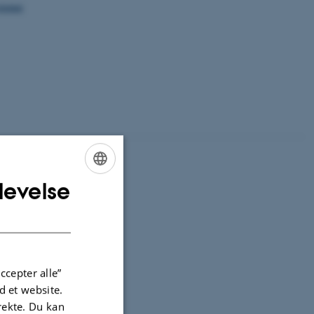
stemer
levelse
ENGLISH
DANISH
ccepter alle”
 et website.
irekte. Du kan