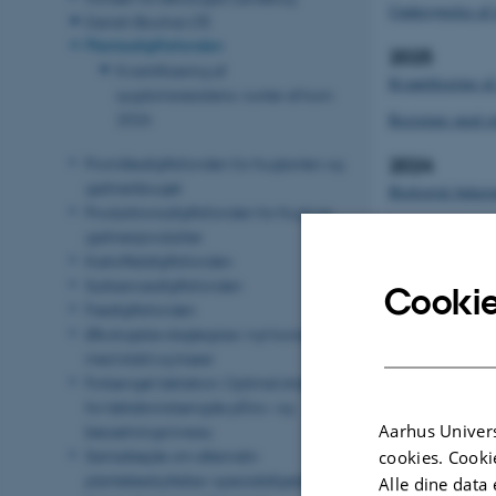
Undersøgelse af 
Danish Biochar LTE
Planteafgiftsfonden
2025
Kvantificering af
Kvantificering af
sygdomsresistens i sorter af korn
Resistens mod sti
2026
2024
Promilleafgiftsfonden for frugtavlen og
gartneribruget
Biologisk bekæmp
Produktionsafgiftsfonden for frugt og
gartneriprodukter
Revideret 11.06
Kartoffelafgiftsfonden
Sukkerroeafgiftsfonden
Cookie
Frøafgiftsfonden
Økologiske slagtegrise i nyt koncept
med stald og træer
Forlænget laktation: Optimal strategi
for laktationslængde på ko- og
Aarhus Univers
besætningsniveau
Samarbejde om alternativ
cookies. Cooki
plantebeskyttelse i specialafgrøder i
Alle dine data 