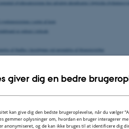
potentiel glyphosatresistens hos udvalgte ukrudtsarter i højrisiko dyrkningssy
 sygdomsresistens i sorter af korn
nkbrand og gulrust i triticale
else af bladlus i hestebønne ved anvendelse af blomsterstriber
.2026
-
Charlotte Hamann Knudsen
s giver dig en bedre brugerop
itet kan give dig den bedste brugeroplevelse, når du vælger ”A
es gemmer oplysninger om, hvordan en bruger interagerer med
er anonymiseret, og de kan ikke bruges til at identificere dig d