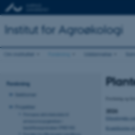
Institut for Agroøkologi
Om instituttet
Forskning
Uddannelse
Sam
Plant
Forskning
Sektioner
Forskning og for
Projekter
2026
Primære aktivitetsdata til
Efterafgrøder so
emissionsopgørelser i
bedriftsregnskaber (PREMIS)
Kvantificering af
Fonden for Økologisk Landbrug