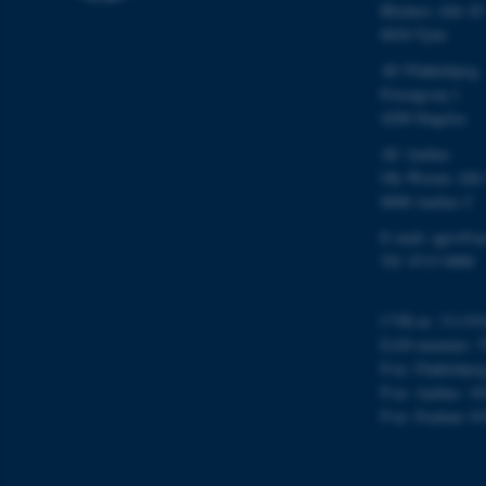
Blichers Allé 20
8830 Tjele
AU Flakkebjerg
Navn
Forsøgsvej 1
4200 Slagelse
be_typo_user
AU Aarhus
Ole Worms Allé
fe_typo_user
8000 Aarhus C
E-mail: agro@au
Tlf: 8715 0000
CVR-nr: 311191
EAN-nummer: 5
P-nr: Flakkebjer
ASP.NET_SessionId
P-nr: Aarhus: 1
P-nr: Foulum 10
JSESSIONID