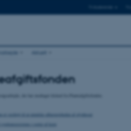
Til studerende
Til
arbejde
Aktuelt
eafgiftsfonden
søgsarbejde, der har modtaget tilskud fra Planteafgiftsfonden.
m et værktøj til at mindske afhængigheden af glyphosat
 sygdomsresistens i sorter af korn