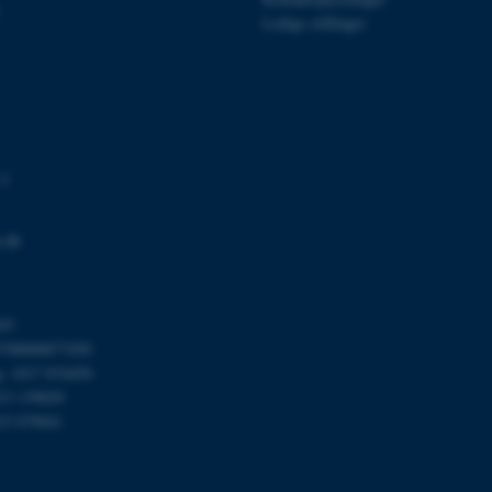
Ledige stillinger
Udbyder / Domæne
Udløb
Beskrivelse
30
Denne cookie sættes af
TYPO3 Association
minutter
TYPO3, og bruges til at 
.au.dk
session, når en backend-
TYPO3 eller Frontend.
 3
30
Dette cookienavn er fo
Typo3 Association
minutter
webindholdsstyringssyst
.au.dk
som en brugersessionside
.dk
muligt at gemme bruger
tilfælde er det muligvis
kan indstilles ved defau
dette kan forhindres af 
de fleste tilfælde er det in
ødelagt i slutningen af 
03
indeholder en tilfældig id
798000877450
specifikke brugerdata.
g: 1017 874450
Session
Denne cookie er en purp
Microsoft Corporation
013 139829
cookie, der bruges af hj
.au.dk
i Microsoft .net- teknolo
15 079041
til at opretholde en an
Session
Generel formål platform 
Oracle Corporation
websteder skrevet i JSP. 
.au.dk
opretholde en anonym br