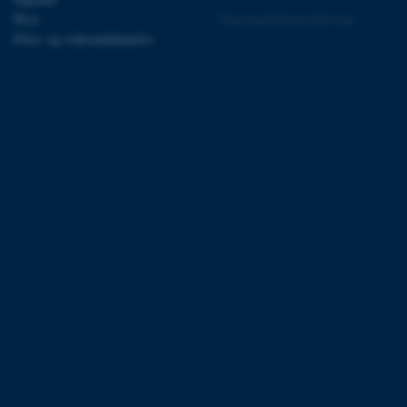
Ph.d.
Tilgængelighedserklæring
Efter- og videreuddannelse
 vores CMS-udbyder,
identificere en backend-
bruger er logget ind i
rbundet med Typo3-
emet. Det bruges generelt
ntifikator for at gøre det
præferencer, men i mange
 ikke nødvendigt, da det
lt af platformen, skønt
webstedsadministratorer. I
dstillet til at blive
en browsersession. Det
entifikator i stedet for
ose platform session
emmesider, som er skrevet
gi. Den bruges af serveren
onym brugersession.
session cookie, brugt af
Bruges normalt til at
ugersession af serveren.