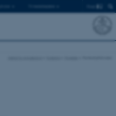
Find
 ph.d.er
Til medarbejdere
Institut for Agroøkologi
Forskning
Projekter
Planteafgiftsfonden