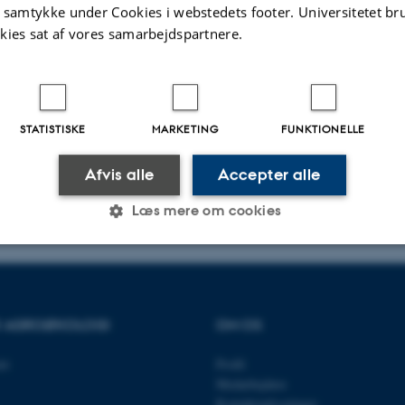
t samtykke under Cookies i webstedets footer. Universitetet br
kies sat af vores samarbejdspartnere.
STATISTISKE
MARKETING
FUNKTIONELLE
Afvis alle
Accepter alle
Læs mere om cookies
Statistiske
Marketing
Funktionelle
OR AGROØKOLOGI
OM OS
es hjælper med at gøre hjemmesiden brugbar ved at aktiv
et
Profil
nktioner som navigation mm. Hjemmesiden kan ikke funge
Medarbejdere
Kontaktoplysninger