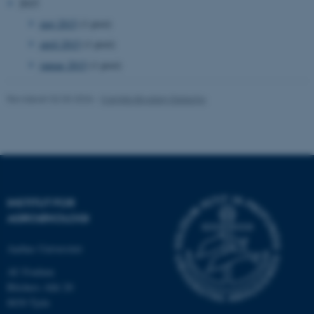
2015
maj 2015
(1 post)
april 2015
(1 post)
januar 2015
(1 post)
ASP.NET_SessionId
Microsoft Corporation
Revideret 02.03.2026
-
Camilla Brodam Galacho
.au.dk
JSESSIONID
Oracle Corporation
.au.dk
INSTITUT FOR
AGROØKOLOGI
ARRAffinity
Microsoft Corporation
Aarhus Universitet
.mitstudie.au.dk
AU Foulum
Blichers Allé 20
8830 Tjele