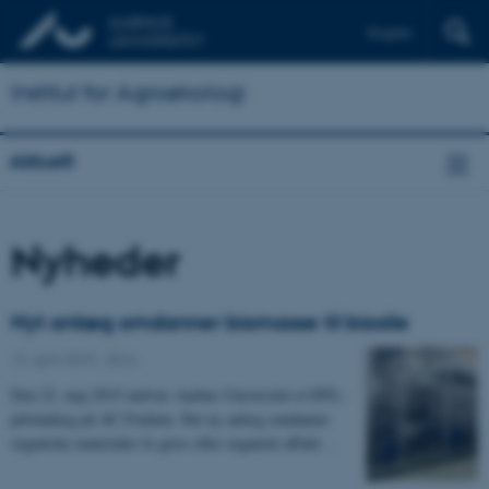
English
Institut for Agroøkologi
Aktuelt
Nyheder
Nyt anlæg omdanner biomasse til bioolie
13. april 2015
-
DCA
Den 22. maj 2015 indvier Aarhus Universitet et HTL-
pilotanlæg på AU Foulum. Det ny anlæg omdanner
organiske materialer fx græs eller organisk affald…