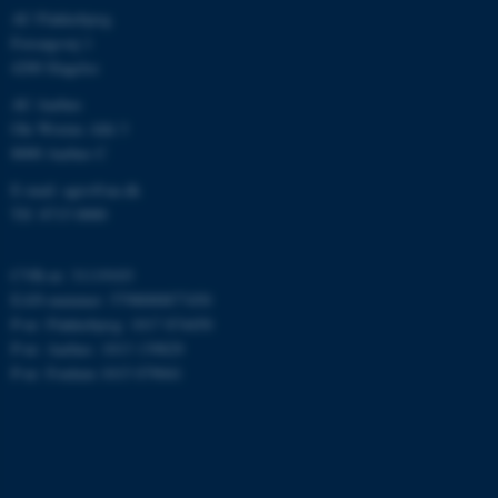
esctx
Microsoft Corporation
AU Flakkebjerg
.login.microsoftonline.com
Forsøgsvej 1
4200 Slagelse
fpc
Microsoft Corporation
login.microsoftonline.com
AU Aarhus
Ole Worms Allé 3
__cf_bm
Cloudflare Inc.
.pure.au.dk
8000 Aarhus C
E-mail: agro@au.dk
Tlf: 8715 0000
__cf_bm
Cloudflare Inc.
.linkedin.com
CVR-nr: 31119103
EAN-nummer: 5798000877450
P-nr: Flakkebjerg: 1017 874450
P-nr: Aarhus: 1013 139829
__cf_bm
Cloudflare Inc.
.twitter.com
P-nr: Foulum 1015 079041
ARRAffinitySameSite
Microsoft Corporation
.ofn.au.dk