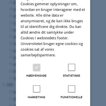
december 2021
(11 poster)
Cookies gemmer oplysninger om,
november 2021
(12 poster)
hvordan en bruger interagerer med et
website. Alle dine data er
oktober 2021
(18 poster)
anonymiseret, og de kan ikke bruges
september 2021
(12 poster)
til at identificere dig direkte. Du kan
august 2021
(7 poster)
altid ændre dit samtykke under
juli 2021
(12 poster)
Cookies i webstedets footer.
juni 2021
(14 poster)
Universitetet bruger egne cookies og
cookies sat af vores
maj 2021
(11 poster)
samarbejdspartnere.
april 2021
(10 poster)
marts 2021
(10 poster)
februar 2021
(12 poster)
NØDVENDIGE
STATISTISKE
januar 2021
(9 poster)
2020
november 2020
(3 poster)
MARKETING
FUNKTIONELLE
oktober 2020
(1 post)
september 2020
(7 poster)