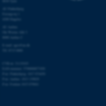
8830 Tjele
AU Flakkebjerg
x-ms-gateway-slice
Microsoft Corporation
login.microsoftonline.com
Forsøgsvej 1
4200 Slagelse
CFTOKEN
Adobe Inc.
eddiprod.au.dk
AU Aarhus
Ole Worms Allé 3
8000 Aarhus C
E-mail: agro@au.dk
Tlf: 8715 0000
brwConsent
.airtable.com
CVR-nr: 31119103
EAN-nummer: 5798000877450
P-nr: Flakkebjerg: 1017 874450
P-nr: Aarhus: 1013 139829
P-nr: Foulum 1015 079041
CFTOKEN
Adobe Inc.
mit.au.dk