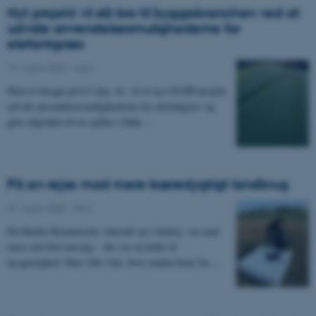
Nyt projekt vil slå bro til byggebranchen ved at
udvide anvendelsesmulighederne for
elefantgræs
19. marts 2025
-
Agro
Med et tilsagn på 8,5 mio. kr. vil et nyt GUDP-projekt
udvide anvendelsesmulighederne for elefantgræs og
gøre afgrøden til en spiller i både…
På en rejse mod mere bæredygtigt landbrug
07. marts 2025
-
DCA
Da Harika Bommisetty voksede op i Indien, var mad
mere end blot næring – det var en kilde til
nysgerrighed. Hun ville vide, hvor maden kom fra,…