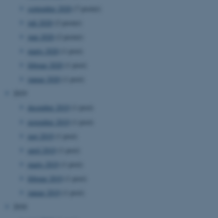
september 2020
(7 poster)
juli 2020
(2 poster)
juni 2020
(2 poster)
marts 2020
(1 post)
februar 2020
(1 post)
ASP.NET_SessionId
Microsoft Corporation
.au.dk
januar 2020
(1 post)
2019
december 2019
(1 post)
november 2019
(1 post)
JSESSIONID
Oracle Corporation
.au.dk
maj 2019
(1 post)
april 2019
(1 post)
marts 2019
(1 post)
ARRAffinity
Microsoft Corporation
.mitstudie.au.dk
februar 2019
(1 post)
januar 2019
(1 post)
2018