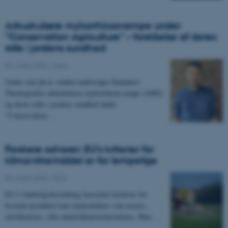
Arbuskulære mykorrhizasvampe under
”Conservation Agriculture” – forståelse af deres
rolle i jordens sundhed
03. marts 2025
-
Agro
Under sine ph.d.-studier undersøgte Stamatios
Thomopoulos arbuskulære mykorrhizasvampe (AMS)
og deres rolle i jordens sundhed under
”Conservation…
Forskere advarer: EU’s kriterier for
klimavirkemiddel er for lempelige
03. marts 2025
-
DCA
EU’s Gødningsforordning fastsætter kriterier for,
hvornår produkter kan markedsføres som urease-,
nitrifikations- eller denitrifikationshæmmere. Men…