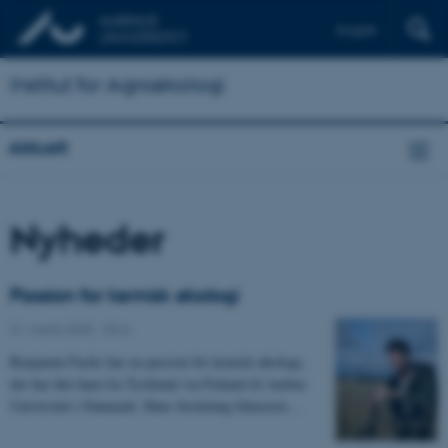
English
Institut for Agroøkologi
Aktuelt
Nyheder
Passion for kemisk økologi
31. marts 2025
-
DCA
Benjamin Fuchs har en passion for kemisk økologi,
der har ført ham fra Tyskland via Finland til Aarhus
Universitet i Danmark. Hans forskning fokuserer…