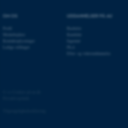
OM OS
UDDANNELSER PÅ AU
Profil
Bachelor
OptanonAlertBoxClosed
OneTrust LLC
.pure.au.dk
Medarbejdere
Kandidat
Kontaktoplysninger
Ingeniør
Ledige stillinger
Ph.d.
Efter- og videreuddannelse
PHPSESSID
PHP.net
©
—
Cookies på au.dk
internationalstaff.app3.geckoboo
Privatlivspolitik
Tilgængelighedserklæring