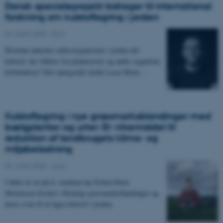
Dansk specialeprojekt bidrager til international
forskning om kulstoflagring i jorden
04. marts 2025
-
DCA
Hvordan udnytter mikroorganismer i jorden det
kulstof, der tilføres fra planterester og andre organiske
forbindelser? Det spørgsmål skulle Lasse Busk…
Kulstoflagring i nye græsmarksblandinger med
bælgplanter og urter: Et virkemiddel til
reduktion af landbrugets klima- og
miljøbelastning
03. marts 2025
-
Agro
I løbet af sit ph.d.-studium har Esben Øster
Mortensen forsket i flerårige græsmarksblandinger og
deres evne til at lagre kulstof i jorden.