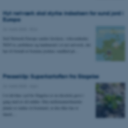
Nyt netværk skal styrke indsatsen for sund jord i
Europa
24. marts 2025
-
DCA
Soil Network Europe samler forskere, virksomheder,
NGO’er, politikere og landmænd i et nyt netværk, der
har til formål at fremme jordens sundhed på…
Presseklip: Superkartoflen fra Slagelse
24. marts 2025
-
Agro
I et drivhus syd for Slagelse er en eksotisk gæst i
gang med at slå rødder. Den mellemamerikanske
plante er endnu så fremmed, at den ikke har et
dansk…