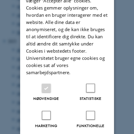
vælger ”Accepter alle” cookies.
maj 2024
(6 poster)
Cookies gemmer oplysninger om,
hvordan en bruger interagerer med et
april 2024
(9 poster)
website. Alle dine data er
marts 2024
(6 poster)
anonymiseret, og de kan ikke bruges
februar 2024
(8 poster)
til at identificere dig direkte. Du kan
2023
altid ændre dit samtykke under
december 2023
(7 poster)
Cookies i webstedets footer.
Universitetet bruger egne cookies og
november 2023
(14 poster)
cookies sat af vores
oktober 2023
(8 poster)
samarbejdspartnere.
september 2023
(5 poster)
august 2023
(6 poster)
juli 2023
(9 poster)
NØDVENDIGE
STATISTISKE
juni 2023
(12 poster)
maj 2023
(10 poster)
april 2023
(4 poster)
MARKETING
FUNKTIONELLE
marts 2023
(12 poster)