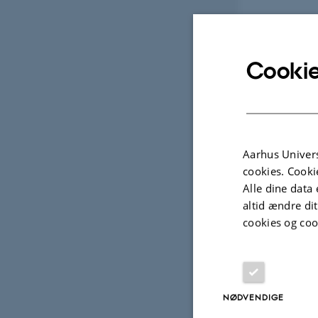
Cookie
Aarhus Univers
cookies. Cooki
Alle dine data 
altid ændre di
cookies og coo
NØDVENDIGE