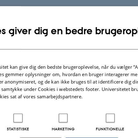
s giver dig en bedre brugerop
itet kan give dig den bedste brugeroplevelse, når du vælger ”A
es gemmer oplysninger om, hvordan en bruger interagerer med
er anonymiseret, og de kan ikke bruges til at identificere dig d
t samtykke under Cookies i webstedets footer. Universitetet br
kies sat af vores samarbejdspartnere.
STATISTISKE
MARKETING
FUNKTIONELLE