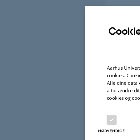
Cookie
Aarhus Univers
cookies. Cooki
Alle dine data 
altid ændre di
cookies og coo
NØDVENDIGE