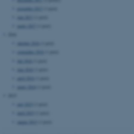
fe_typo_user
Typo3 Association
.au.dk
november 2017
(1 post)
juni 2017
(1 post)
marts 2017
(1 post)
2016
oktober 2016
(1 post)
september 2016
(1 post)
juli 2016
(1 post)
juni 2016
(1 post)
april 2016
(1 post)
ASP.NET_SessionId
Microsoft Corporation
marts 2016
(1 post)
.au.dk
2015
maj 2015
(1 post)
april 2015
(1 post)
JSESSIONID
Oracle Corporation
januar 2015
(1 post)
.au.dk