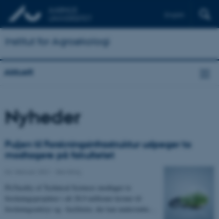
English
Institut for Agroøkologi
Aktuelt
Nyheder
Puljen til Forskningsinfrastruktur udpeger to
modtagere på fakultetet
04. februar 2021
-
Bevilling
På Faculty of Technical Sciences modtager to
forskningsprojekter i alt 28,9 millioner kroner til
forskningsudstyr og –faciliteter, der kan understøtte…