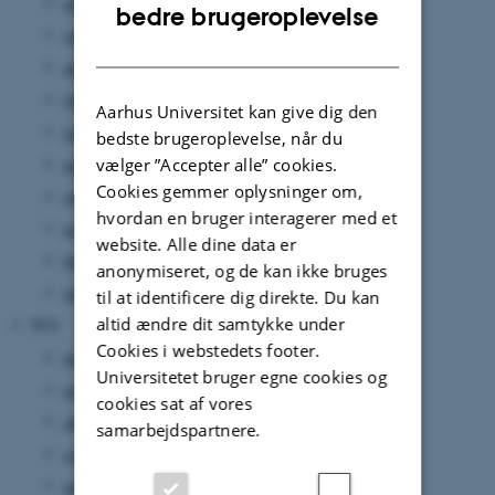
oktober 2022
(9 poster)
ENGLISH
bedre brugeroplevelse
september 2022
(9 poster)
DANISH
august 2022
(9 poster)
juli 2022
(2 poster)
Aarhus Universitet kan give dig den
juni 2022
(16 poster)
bedste brugeroplevelse, når du
maj 2022
(7 poster)
vælger ”Accepter alle” cookies.
Cookies gemmer oplysninger om,
april 2022
(7 poster)
hvordan en bruger interagerer med et
marts 2022
(9 poster)
website. Alle dine data er
februar 2022
(4 poster)
anonymiseret, og de kan ikke bruges
januar 2022
(17 poster)
til at identificere dig direkte. Du kan
altid ændre dit samtykke under
2021
Cookies i webstedets footer.
december 2021
(11 poster)
Universitetet bruger egne cookies og
november 2021
(12 poster)
cookies sat af vores
oktober 2021
(18 poster)
samarbejdspartnere.
september 2021
(12 poster)
august 2021
(7 poster)