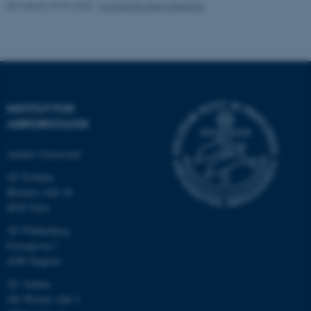
Revideret 02.03.2026
-
Camilla Brodam Galacho
AWSALBTGCORS
Amazon Web Services, Inc.
airtable.com
INSTITUT FOR
CFTOKEN
Adobe Inc.
AGROØKOLOGI
eddiprod.au.dk
Aarhus Universitet
AU Foulum
Blichers Allé 20
8830 Tjele
AU Flakkebjerg
Forsøgsvej 1
OptanonConsent
OneTrust LLC
4200 Slagelse
.pure.au.dk
AU Aarhus
Ole Worms Allé 3