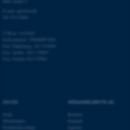
8000 Aarhus C
E-mail: agro@au.dk
Tlf: 8715 0000
CVR-nr: 31119103
EAN-nummer: 5798000877450
P-nr: Flakkebjerg: 1017 874450
P-nr: Aarhus: 1013 139829
P-nr: Foulum 1015 079041
ARRAffinity
Microsoft Corporation
.ofn.au.dk
OM OS
UDDANNELSER PÅ AU
PHPSESSID
PHP.net
aarhusbss.app.geckobooking.dk
Profil
Bachelor
Medarbejdere
Kandidat
Kontaktoplysninger
Ingeniør