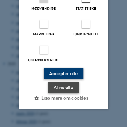
juli 2021
(12 poster)
NØDVENDIGE
STATISTISKE
juni 2021
(14 poster)
maj 2021
(11 poster)
april 2021
(10 poster)
MARKETING
FUNKTIONELLE
marts 2021
(10 poster)
februar 2021
(12 poster)
januar 2021
(9 poster)
UKLASSIFICEREDE
2020
november 2020
(3 poster)
Accepter alle
oktober 2020
(1 post)
Afvis alle
september 2020
(7 poster)
juli 2020
(2 poster)
Læs mere om cookies
juni 2020
(2 poster)
marts 2020
(1 post)
Nødvendige
Statistiske
Marketing
februar 2020
(1 post)