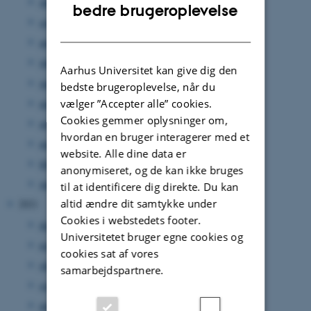
oktober 2022
(9 poster)
ENGLISH
bedre brugeroplevelse
september 2022
(9 poster)
DANISH
august 2022
(9 poster)
juli 2022
(2 poster)
Aarhus Universitet kan give dig den
juni 2022
(16 poster)
bedste brugeroplevelse, når du
maj 2022
(7 poster)
vælger ”Accepter alle” cookies.
Cookies gemmer oplysninger om,
april 2022
(7 poster)
hvordan en bruger interagerer med et
marts 2022
(9 poster)
website. Alle dine data er
februar 2022
(4 poster)
anonymiseret, og de kan ikke bruges
januar 2022
(17 poster)
til at identificere dig direkte. Du kan
altid ændre dit samtykke under
2021
Cookies i webstedets footer.
december 2021
(11 poster)
Universitetet bruger egne cookies og
november 2021
(12 poster)
cookies sat af vores
oktober 2021
(18 poster)
samarbejdspartnere.
september 2021
(12 poster)
august 2021
(7 poster)