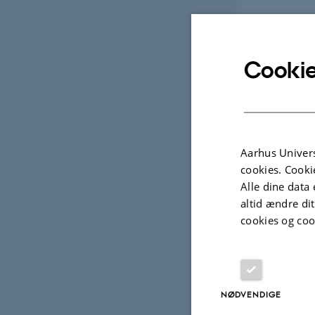
Cookie
Aarhus Univers
cookies. Cooki
Alle dine data 
altid ændre di
cookies og coo
NØDVENDIGE